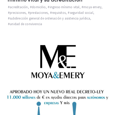
acreditación
,
domicilio
,
ingreso mínimo vital
,
moya emery
,
precisiones
,
prestaciones
,
requisitos
,
seguridad social
,
subdirección general de ordenación y asistencia jurídica
,
unidad de convivencia