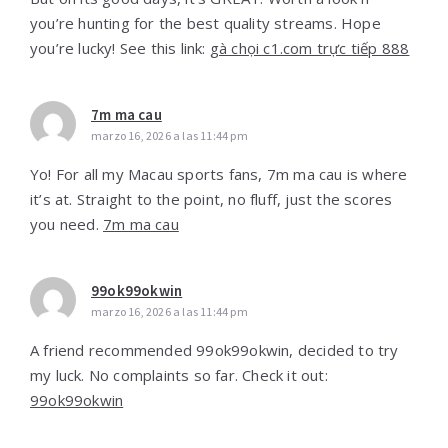
you’re hunting for the best quality streams. Hope
you’re lucky! See this link:
gà chọi c1.com trực tiếp 888
7m ma cau
marzo 16, 2026 a las 11:44 pm
Yo! For all my Macau sports fans, 7m ma cau is where
it’s at. Straight to the point, no fluff, just the scores
you need.
7m ma cau
99ok99okwin
marzo 16, 2026 a las 11:44 pm
A friend recommended 99ok99okwin, decided to try
my luck. No complaints so far. Check it out:
99ok99okwin