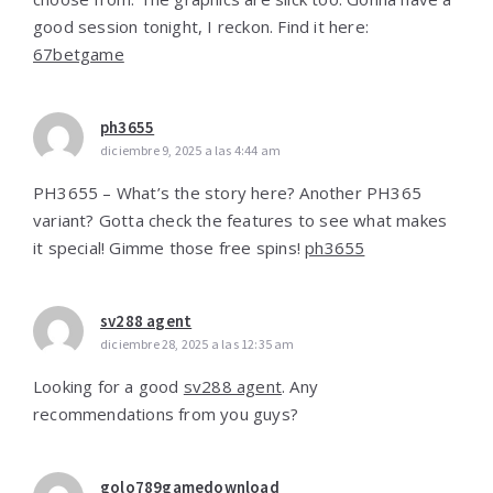
good session tonight, I reckon. Find it here:
67betgame
ph3655
diciembre 9, 2025 a las 4:44 am
PH3655 – What’s the story here? Another PH365
variant? Gotta check the features to see what makes
it special! Gimme those free spins!
ph3655
sv288 agent
diciembre 28, 2025 a las 12:35 am
Looking for a good
sv288 agent
. Any
recommendations from you guys?
golo789gamedownload