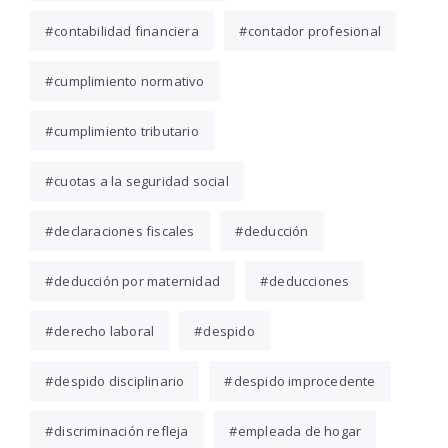
contabilidad financiera
contador profesional
cumplimiento normativo
cumplimiento tributario
cuotas a la seguridad social
declaraciones fiscales
deducción
deducción por maternidad
deducciones
derecho laboral
despido
despido disciplinario
despido improcedente
discriminación refleja
empleada de hogar