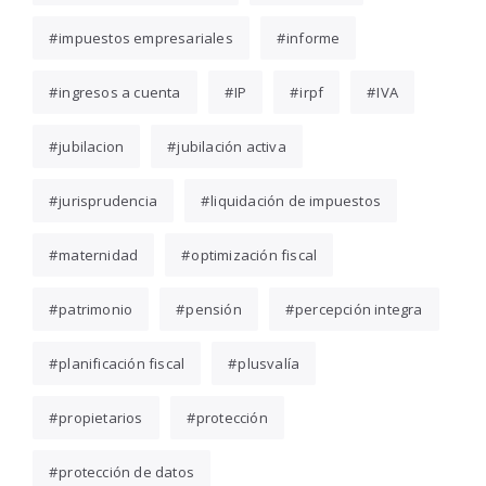
impuestos empresariales
informe
ingresos a cuenta
IP
irpf
IVA
jubilacion
jubilación activa
jurisprudencia
liquidación de impuestos
maternidad
optimización fiscal
patrimonio
pensión
percepción integra
planificación fiscal
plusvalía
propietarios
protección
protección de datos