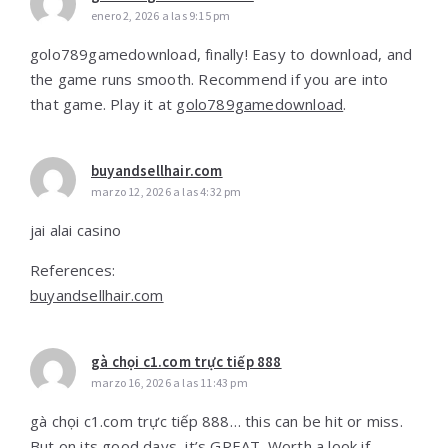
enero 2, 2026 a las 9:15 pm
golo789gamedownload, finally! Easy to download, and
the game runs smooth. Recommend if you are into
that game. Play it at
golo789gamedownload
.
buyandsellhair.com
marzo 12, 2026 a las 4:32 pm
jai alai casino
References:
buyandsellhair.com
gà chọi c1.com trực tiếp 888
marzo 16, 2026 a las 11:43 pm
gà chọi c1.com trực tiếp 888… this can be hit or miss.
But on its good days, it’s GREAT. Worth a look if