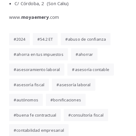
C/ Córdoba, 2 (Son Caliu)
www.
moyaemery
.com
2024
54.2 ET
abuso de confianza
ahorra en tus impuestos
ahorrar
asesoramiento laboral
asesoría contable
asesoría fiscal
asesoría laboral
autónomos
bonificaciones
buena fe contractual
consultoría fiscal
contabilidad empresarial