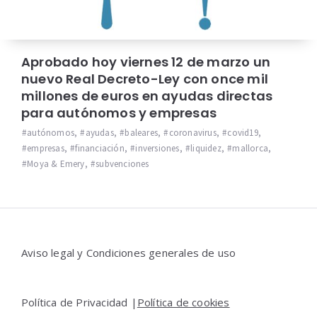
Aprobado hoy viernes 12 de marzo un
nuevo Real Decreto-Ley con once mil
millones de euros en ayudas directas
para autónomos y empresas
autónomos
,
ayudas
,
baleares
,
coronavirus
,
covid19
,
empresas
,
financiación
,
inversiones
,
liquidez
,
mallorca
,
Moya & Emery
,
subvenciones
Widgets
Aviso legal y Condiciones generales de uso
Política de Privacidad |
Política de cookies