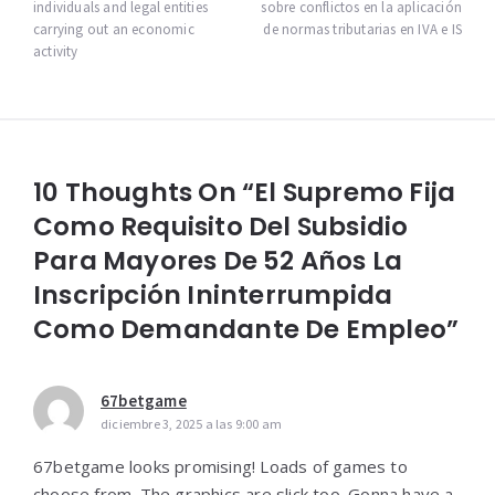
individuals and legal entities
sobre conflictos en la aplicación
entradas
carrying out an economic
de normas tributarias en IVA e IS
activity
10 Thoughts On “El Supremo Fija
Como Requisito Del Subsidio
Para Mayores De 52 Años La
Inscripción Ininterrumpida
Como Demandante De Empleo”
67betgame
diciembre 3, 2025 a las 9:00 am
67betgame looks promising! Loads of games to
choose from. The graphics are slick too. Gonna have a