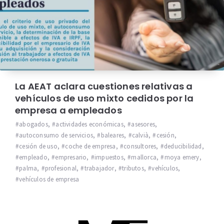
La AEAT aclara cuestiones relativas a
vehículos de uso mixto cedidos por la
empresa a empleados
abogados
,
actividades económicas
,
asesores
,
autoconsumo de servicios
,
baleares
,
calvià
,
cesión
,
cesión de uso
,
coche de empresa
,
consultores
,
deducibilidad
,
empleado
,
empresario
,
impuestos
,
mallorca
,
moya emery
,
palma
,
profesional
,
trabajador
,
tributos
,
vehículos
,
vehículos de empresa