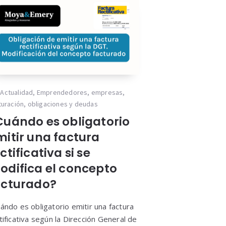
Actualidad
,
Emprendedores
,
empresas
,
turación
,
obligaciones y deudas
Cuándo es obligatorio
mitir una factura
ctificativa si se
odifica el concepto
acturado?
ándo es obligatorio emitir una factura
tificativa según la Dirección General de