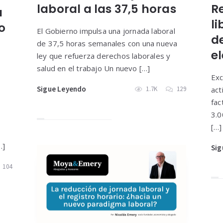
laboral a las 37,5 horas
R
a
li
o
El Gobierno impulsa una jornada laboral
de
de 37,5 horas semanales con una nueva
e
ley que refuerza derechos laborales y
salud en el trabajo Un nuevo […]
Exc
Sigue Leyendo
1.7K
129
act
fac
3.0
[…]
…]
Sig
104