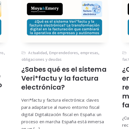
ro
,
Actualidad
,
Emprendedores
,
empresas
,
obligaciones y deudas
fac
¿Sabes qué es el sistema
¿
e
Veri*factu y la factura
e
o
electrónica?
re
m
Veri*factu y factura electrónica: claves
f
l
para adaptarse al nuevo entorno fiscal
digital Digitalización fiscal en España: un
¿Cu
proceso en marcha España está inmersa
rec
l
en un […]