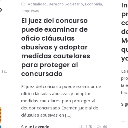
e
I
Actualidad
,
Derecho Societario
,
Economía
,
o
empresas
p
El juez del concurso
c
puede examinar de
d
l
oficio cláusulas
M
abusivas y adoptar
q
l
medidas cautelares
ya
para proteger al
La 
171
concursado
pro
la 
El juez del concurso puede examinar de
hac
oficio cláusulas abusivas y adoptar
medidas cautelares para proteger al
Sig
deudor concursado Examen judicial de
cláusulas abusivas en […]
Sigue Leyendo
1.2K
60