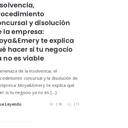
nsolvencia,
rocedimiento
oncursal y disolución
e la empresa:
oya&Emery te explica
ué hacer si tu negocio
 no es viable
amenaza de la insolvencia, el
cedimiento concursal y la disolución de
empresa: Moya&Emery te explica qué
er si tu negocio ya no es […]
ue Leyendo
1.9K
173