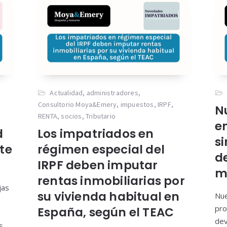
Actualidad
,
administradores
,
Consultorio Moya&Emery
,
impuestos
,
IRPF
,
N
RENTA
,
socios
,
Tributario
e
d
Los impatriados en
s
te
régimen especial del
d
IRPF deben imputar
m
rentas inmobiliarias por
jas
su vivienda habitual en
Nue
pro
España, según el TEAC
dev
s