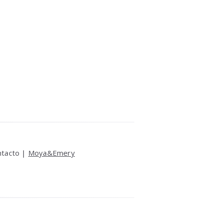
ntacto |
Moya&Emery