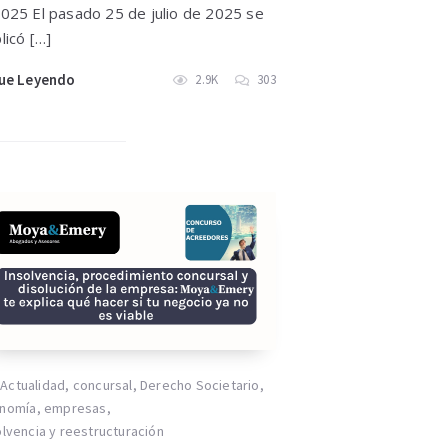
025 El pasado 25 de julio de 2025 se
licó […]
ue Leyendo
2.9K
303
Actualidad
,
concursal
,
Derecho Societario
,
nomía
,
empresas
,
olvencia y reestructuración