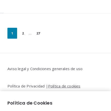
Paginación
1
2
…
27
de
entradas
Widgets
Aviso legal y Condiciones generales de uso
Política de Privacidad |
Política de cookies
Política de Cookies
Contacto |
Moya&Emery