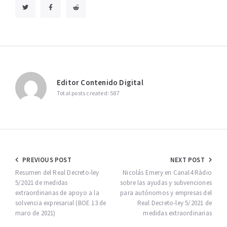
Editor Contenido Digital
Total posts created: 587
Navegación
PREVIOUS POST
NEXT POST
de
Resumen del Real Decreto-ley
Nicolás Emery en Canal4 Ràdio
5/2021 de medidas
sobre las ayudas y subvenciones
entradas
extraordinarias de apoyo a la
para autónomos y empresas del
solvencia expresarial (BOE 13 de
Real Decreto-ley 5/2021 de
maro de 2021)
medidas extraordinarias