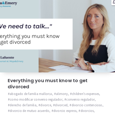
Everything you must know to get
divorced
abogado de familia mallorca
,
alimony
,
children's expenses
,
como modificar convenio regulador
,
convenio regulador
,
derecho de familia
,
divorce
,
divorced
,
divorcio contencioso
,
divorcio de mutuo acuerdo
,
divorcio express
,
divorcios
,