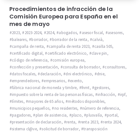
Procedimientos de infracción de la
Comisión Europea para España en el
mes de mayo
2023
,
2023-2024
,
2024
,
abogados
,
asesor fiscal
,
asesores
,
baleares
,
borrador
,
borrador de la renta
,
calvià
,
campaña de renta
,
campaña de renta 2023
,
casilla 505
,
certificado digital
,
certificado electrónico
,
clave pin
,
código de referencia
,
comisión europea
,
confección y presentación
,
consulta de borrador
,
consultores
,
datos fiscales
,
declaración
,
dni electrónico
,
dnie
,
emprendedores
,
empresarios
,
exento
,
fábrica nacional de moneda y timbre
,
fnmt
,
gestores
,
impuesto sobre la renta de las personas físicas
,
infracción
,
irpf
,
límites
,
mayores de 65 años
,
métodos disponibles
,
municipios pequeños
,
no residentes
,
número de referencia
,
pagadores
,
plan de asistencia
,
plazo
,
plusvalía
,
portal
,
presentación de declaración
,
renta
,
renta 2023
,
renta 2024
,
sistema cl@ve
,
solicitud de borrador
,
transposición