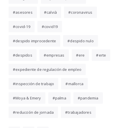
asesores
calvià
coronavirus
covid-19
covid19
despido improcedente
despido nulo
despidos
empresas
ere
erte
expediente de regulación de empleo
inspección de trabajo
mallorca
Moya & Emery
palma
pandemia
reducción de jornada
trabajadores