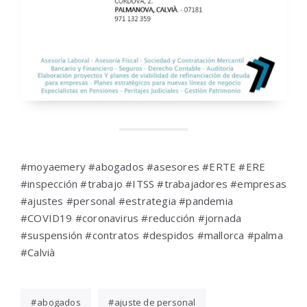
#moyaemery #abogados #asesores #ERTE #ERE
#inspección #trabajo #ITSS #trabajadores #empresas
#ajustes #personal #estrategia #pandemia
#COVID19 #coronavirus #reducción #jornada
#suspensión #contratos #despidos #mallorca #palma
#Calvià
abogados
ajuste de personal