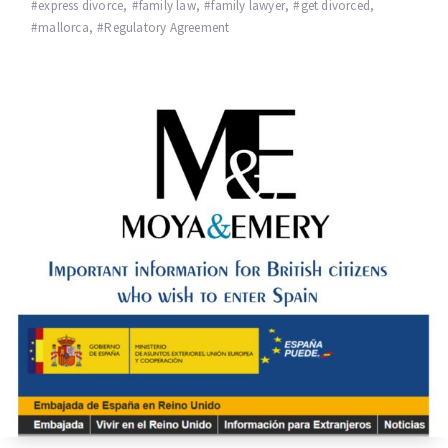
express divorce
,
family law
,
family lawyer
,
get divorced
,
mallorca
,
Regulatory Agreement