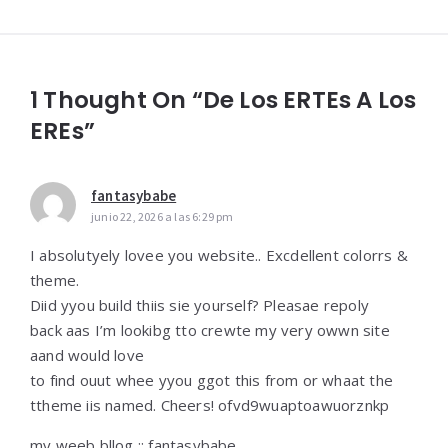
1 Thought On “De Los ERTEs A Los
EREs”
fantasybabe
junio 22, 2026 a las 6:29 pm
I absolutyely lovee you website.. Excdellent colorrs &
theme.
Diid yyou build thiis sie yourself? Pleasae repoly
back aas I’m lookibg tto crewte my very owwn site
aand would love
to find ouut whee yyou ggot this from or whaat the
ttheme iis named. Cheers! ofvd9wuaptoawuorznkp
my weeb bllog ::
fantasybabe