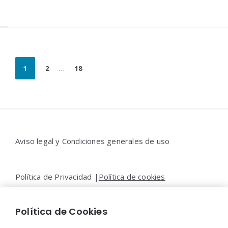
Paginación
1
2
…
18
de
entradas
Widgets
Aviso legal y Condiciones generales de uso
Política de Privacidad |
Política de cookies
Política de Cookies
Contacto |
Moya&Emery