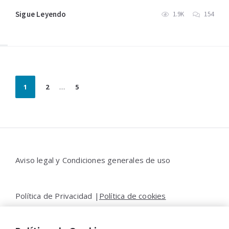
Sigue Leyendo
1.9K
154
Paginación
1
2
…
5
de
entradas
Widgets
Aviso legal y Condiciones generales de uso
Política de Privacidad |
Política de cookies