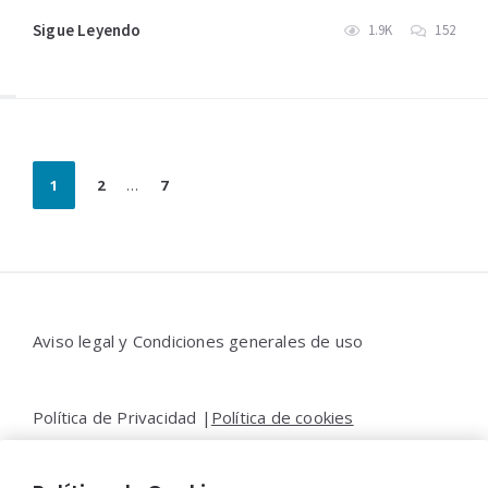
Sigue Leyendo
1.9K
152
Paginación
1
2
…
7
de
entradas
Widgets
Aviso legal y Condiciones generales de uso
Política de Privacidad |
Política de cookies