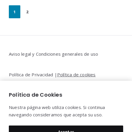
Paginación
1
2
de
entradas
Widgets
Aviso legal y Condiciones generales de uso
Política de Privacidad |
Política de cookies
Política de Cookies
Contacto |
Moya&Emery
Nuestra página web utiliza cookies. Si continua
navegando consideramos que acepta su uso.
Moya&Emery 2022 - Todos los derechos reservados.
Aceptar