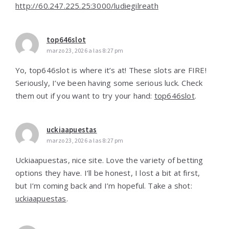
http://60.247.225.25:3000/ludiegilreath
top646slot
marzo 23, 2026 a las 8:27 pm
Yo, top646slot is where it’s at! These slots are FIRE!
Seriously, I’ve been having some serious luck. Check
them out if you want to try your hand:
top646slot
.
uckiaapuestas
marzo 23, 2026 a las 8:27 pm
Uckiaapuestas, nice site. Love the variety of betting
options they have. I’ll be honest, I lost a bit at first,
but I’m coming back and I’m hopeful. Take a shot:
uckiaapuestas
.