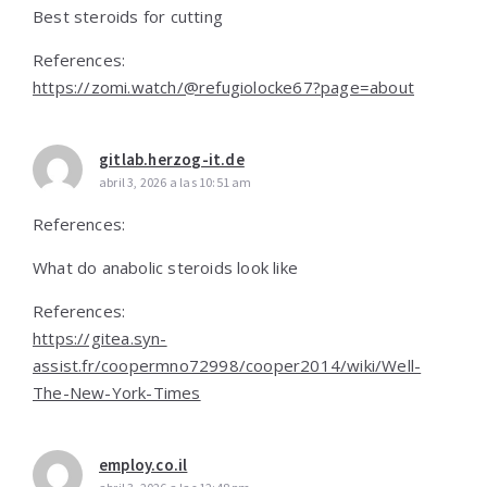
Best steroids for cutting
References:
https://zomi.watch/@refugiolocke67?page=about
gitlab.herzog-it.de
abril 3, 2026 a las 10:51 am
References:
What do anabolic steroids look like
References:
https://gitea.syn-
assist.fr/coopermno72998/cooper2014/wiki/Well-
The-New-York-Times
employ.co.il