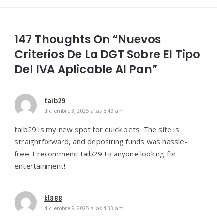
147 Thoughts On “Nuevos
Criterios De La DGT Sobre El Tipo
Del IVA Aplicable Al Pan”
taib29
diciembre 3, 2025 a las 8:49 am
taib29 is my new spot for quick bets. The site is
straightforward, and depositing funds was hassle-
free. I recommend
taib29
to anyone looking for
entertainment!
kl888
diciembre 9, 2025 a las 4:33 am