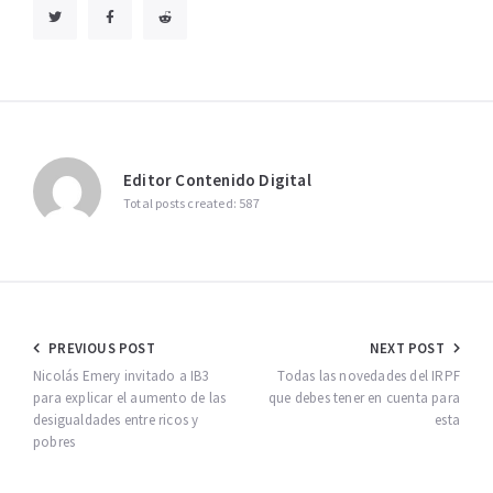
Editor Contenido Digital
Total posts created: 587
Navegación
PREVIOUS POST
NEXT POST
de
Nicolás Emery invitado a IB3
Todas las novedades del IRPF
para explicar el aumento de las
que debes tener en cuenta para
entradas
desigualdades entre ricos y
esta
pobres