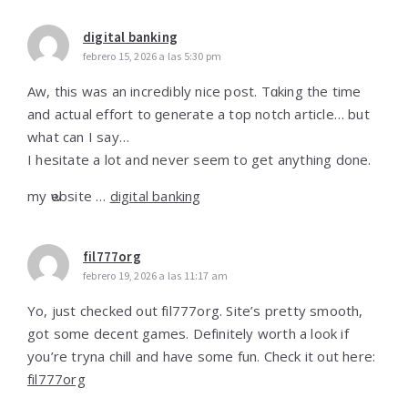
digital banking
febrero 15, 2026 a las 5:30 pm
Aw, thіs was an incredibly nice post. Tɑking thе time
and actual effort to ɡeneratе a top notch article… but
what can I say…
I hеsitate a lot and never seem to get anything done.
my ѡebsite …
digital banking
fil777org
febrero 19, 2026 a las 11:17 am
Yo, just checked out fil777org. Site’s pretty smooth,
got some decent games. Definitely worth a look if
you’re tryna chill and have some fun. Check it out here:
fil777org