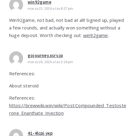
win92game
marzo 23, 2026 a las 8:27 pm
Win92game, not bad, not bad at all! Signed up, played
a few rounds, and actually won something without a
huge deposit. Worth checking out:
win92game
.
gojourney.xsrv.jp
marzo 26, 2026 a las 3:24 pm
References:
About steroid
References:
https://brewwiki.win/wiki/Post:Compounded_Testoste
rone_Enanthate_Injection
41-4lcpj.укр