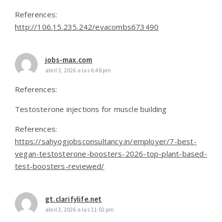
References:
http://106.15.235.242/evacombs673490
jobs-max.com
abril 3, 2026 a las 6:48 pm
References:
Testosterone injections for muscle building
References:
https://sahyogjobsconsultancy.in/employer/7-best-
vegan-testosterone-boosters-2026-top-plant-based-
test-boosters-reviewed/
gt.clarifylife.net
abril 3, 2026 a las 11:02 pm