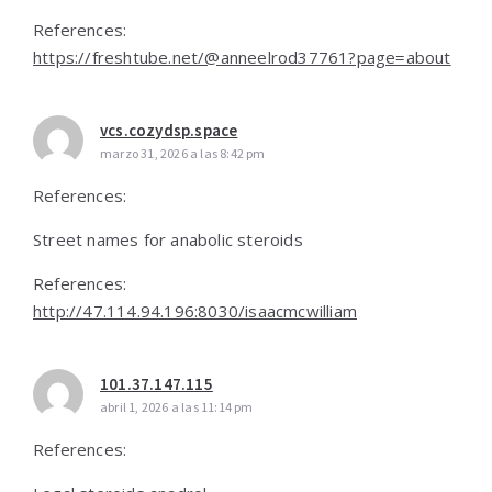
References:
https://freshtube.net/@anneelrod37761?page=about
vcs.cozydsp.space
marzo 31, 2026 a las 8:42 pm
References:
Street names for anabolic steroids
References:
http://47.114.94.196:8030/isaacmcwilliam
101.37.147.115
abril 1, 2026 a las 11:14 pm
References: