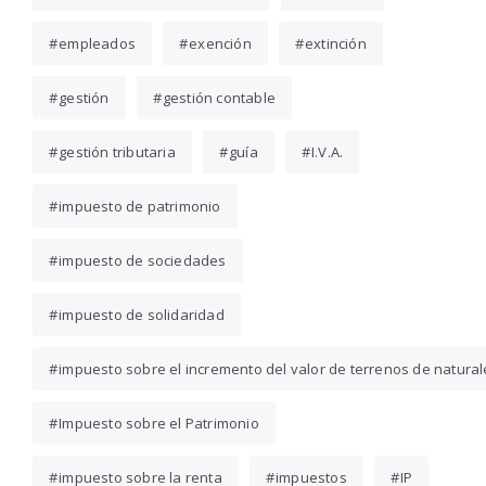
empleados
exención
extinción
gestión
gestión contable
gestión tributaria
guía
I.V.A.
impuesto de patrimonio
impuesto de sociedades
impuesto de solidaridad
impuesto sobre el incremento del valor de terrenos de natura
Impuesto sobre el Patrimonio
impuesto sobre la renta
impuestos
IP