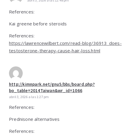
abril 3, 2026 a las 12:48 pm
References:
Kai greene before steroids
References:
https://lawrencewilbert.com/read-blog/36913_does-
testosterone-therapy-cause-hair-loss.html
http://kimnpark.net/gnu5/bbs/board.php?
bo_table=2014Taiwan&wr_id=1066
abril 3, 2026 a las 1:27 pm
References:
Prednisone alternatives
References: