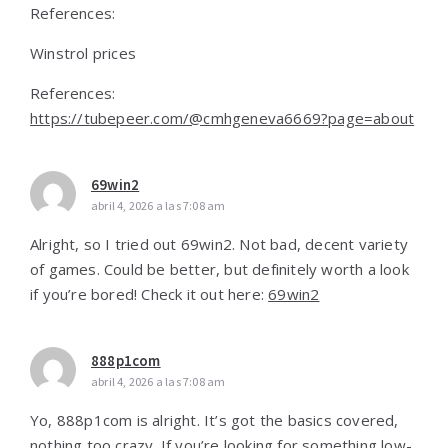
References:
Winstrol prices
References:
https://tubepeer.com/@cmhgeneva6669?page=about
69win2
abril 4, 2026 a las 7:08 am
Alright, so I tried out 69win2. Not bad, decent variety
of games. Could be better, but definitely worth a look
if you’re bored! Check it out here:
69win2
888p1com
abril 4, 2026 a las 7:08 am
Yo, 888p1com is alright. It’s got the basics covered,
nothing too crazy. If you’re looking for something low-