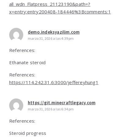
all_wdn_Flatpress_21123190&path=?
x=entry:entry200408-184446%3Bcomments:1
demo.indeksyazilim.com
marzo 31, 2026 a las 4:39 pm
References:
Ethanate steroid
References:
https://114.242.31.6:3000/jeffereyhung1
https://git.minecraftlegacy.com
marzo 31, 2026 a las 6:34 pm
References:
Steroid progress