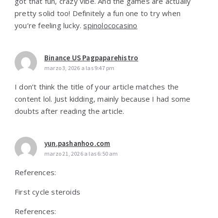
got that fun, crazy vibe. And the games are actually
pretty solid too! Definitely a fun one to try when
you’re feeling lucky.
spinolococasino
Binance US Pagpaparehistro
marzo 3, 2026 a las 9:47 pm
I don’t think the title of your article matches the
content lol. Just kidding, mainly because I had some
doubts after reading the article.
yun.pashanhoo.com
marzo 21, 2026 a las 6:50 am
References:
First cycle steroids
References: