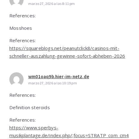
marzo 27, 2026 a las 8:11 pm
References:
Mosshoes
References:
https://squareblogs.net/peanutclick8/casinos-mit-
schneller-auszahlung-gewinne-sofort-abheben-2026
wm01oaq9b.hier-im-netz.de
marzo 27, 2026 a las 10:19 pm
References:
Definition steroids
References:
https://www.sperbys-
musikplantage.de/index.php/;focus=STRATP_com_cm4