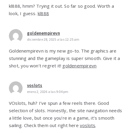
kl888, hmm? Trying it out. So far so good. Worth a
look, I guess.
kl888
goldenempirevn
diciembre 28, 2025 a las 12:25 am
Goldenempirevn is my new go-to. The graphics are
stunning and the gameplay is super smooth. Give it a
shot, you won’t regret it!
goldenempirevn
voslots
enero 2, 2026 a las 9:04 pm
VOslots, huh? I’ve spun a few reels there. Good
selection of slots. Honestly, the site navigation needs
a little love, but once you’re in a game, it’s smooth
sailing. Check them out right here
voslots
.