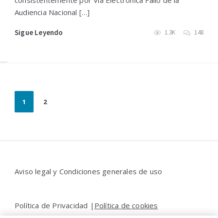
Audiencia Nacional […]
Sigue Leyendo
1.3K
148
Paginación
1
2
de
entradas
Widgets
Aviso legal y Condiciones generales de uso
Política de Privacidad |
Política de cookies