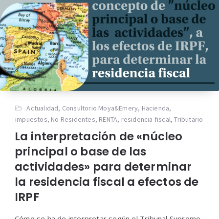
Actualidad
,
Consultorio Moya&Emery
,
Hacienda
,
impuestos
,
No Residentes
,
RENTA
,
residencia fiscal
,
Tributario
La interpretación de «núcleo
principal o base de las
actividades» para determinar
la residencia fiscal a efectos de
IRPF
Cómo se ha de interpretar según el Tribunal Supremo,