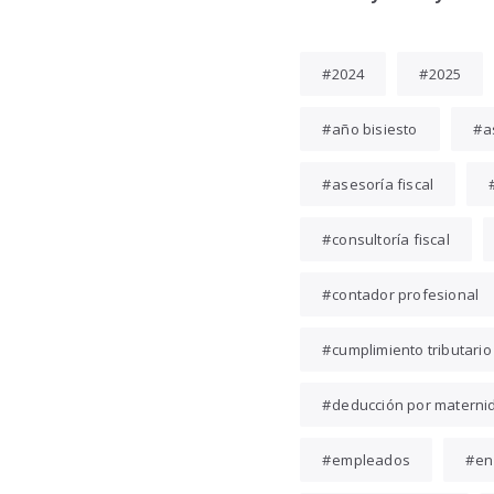
2024
2025
año bisiesto
a
asesoría fiscal
consultoría fiscal
contador profesional
cumplimiento tributario
deducción por materni
empleados
en