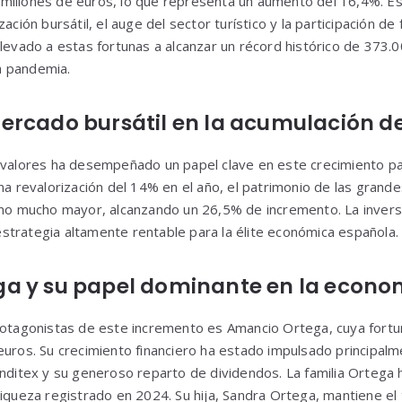
millones de euros, lo que representa un aumento del 16,4%. Es
zación bursátil, el auge del sector turístico y la participación d
llevado a estas fortunas a alcanzar un récord histórico de 373.
a pandemia.
ercado bursátil en la acumulación de
 valores ha desempeñado un papel clave en este crecimiento pat
na revalorización del 14% en el año, el patrimonio de las grande
tmo mucho mayor, alcanzando un 26,5% de incremento. La invers
trategia altamente rentable para la élite económica española.
a y su papel dominante en la econo
protagonistas de este incremento es Amancio Ortega, cuya fort
euros. Su crecimiento financiero ha estado impulsado principalm
Inditex y su generoso reparto de dividendos. La familia Ortega 
riqueza registrado en 2024. Su hija, Sandra Ortega, mantiene el 