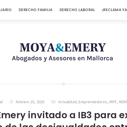
LIARIO
DERECHO FAMILIA
DERECHO LABORAL
¡RECLAMA YA
al
febrero 25, 2025
Actualidad
,
Emprendedores
,
IRPF
,
REN
Emery invitado a IB3 para ex