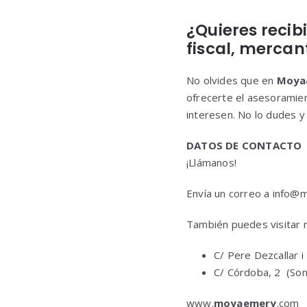
¿Quieres recib
fiscal, mercant
No olvides que en
Moya
ofrecerte el asesoramie
interesen. No lo dudes 
DATOS DE CONTACTO
¡Llámanos!
Envía un correo a info@
También puedes visitar n
C/ Pere Dezcallar i
C/ Córdoba, 2 (Son 
www.
moyaemery
.com