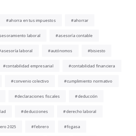
ahorra en tus impuestos
ahorrar
sesoramiento laboral
asesoría contable
asesoría laboral
autónomos
bisiesto
contabilidad empresarial
contabilidad financiera
convenio colectivo
cumplimiento normativo
declaraciones fiscales
deducción
dad
deducciones
derecho laboral
ero 2025
febrero
fogasa