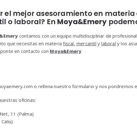
ir el mejor asesoramiento en materi
il o laboral? En
Moya&Emery
podemo
&Emery
contamos con un equipo multidisciplinar de profesion
nto que necesitas en materia
fiscal
,
mercantil
y
laboral
y los asu
y ponte en contacto con
Moya&Emery
moyaemery.com o rellena nuestro formulario y nos pondremos e
uestras oficinas:
 Net, 11 (Palma)
Caliu)