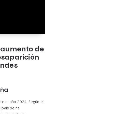
el aumento de
esaparición
andes
aña
te el año 2024. Según el
 país se ha