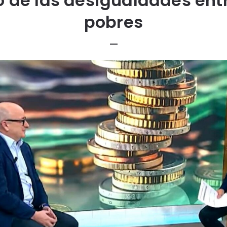
de las desigualdades entr
pobres