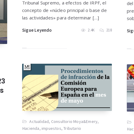
Tribunal Supremo, a efectos de IRPF, el
del
concepto de «núcleo principal o base de
pre
las actividades» para determinar […]
sob
Sigue Leyendo
2.4K
218
Sig
23
s
Actualidad
,
Consultorio Moya&Emery
,
Hacienda
,
impuestos
,
Tributario
Hac