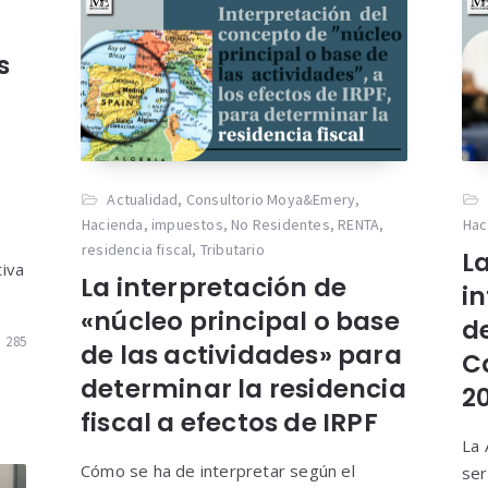
s
Actualidad
,
Consultorio Moya&Emery
,
Hacienda
,
impuestos
,
No Residentes
,
RENTA
,
Hac
residencia fiscal
,
Tributario
L
tiva
La interpretación de
in
«núcleo principal o base
d
285
de las actividades» para
C
determinar la residencia
2
fiscal a efectos de IRPF
La 
Cómo se ha de interpretar según el
ser