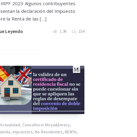
 IRPF 2023 Algunos contribuyentes
sentan la declaración del Impuesto
re la Renta de las […]
ue Leyendo
1.3K
154
Actualidad
,
Consultorio Moya&Emery
,
ienda
,
impuestos
,
No Residentes
,
RENTA
,