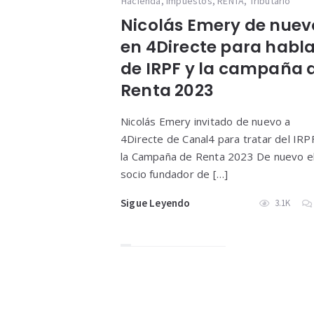
Hacienda
,
impuestos
,
RENTA
,
Tributario
Nicolás Emery de nuev
en 4Directe para habl
de IRPF y la campaña 
Renta 2023
Nicolás Emery invitado de nuevo a
4Directe de Canal4 para tratar del IRP
la Campaña de Renta 2023 De nuevo e
socio fundador de […]
Sigue Leyendo
3.1K
Paginación