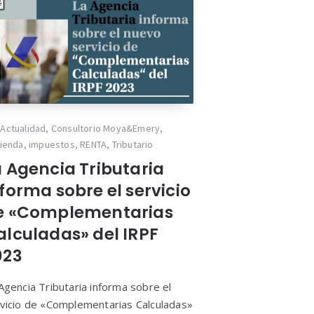
Actualidad
,
Consultorio Moya&Emery
,
ienda
,
impuestos
,
RENTA
,
Tributario
a Agencia Tributaria
forma sobre el servicio
e «Complementarias
alculadas» del IRPF
023
Agencia Tributaria informa sobre el
vicio de «Complementarias Calculadas»