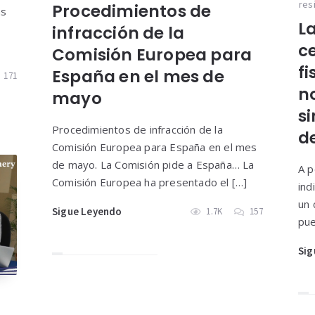
res
Procedimientos de
ás
La
infracción de la
ce
Comisión Europea para
fi
España en el mes de
171
n
mayo
si
Procedimientos de infracción de la
d
Comisión Europea para España en el mes
de mayo. La Comisión pide a España… La
A p
Comisión Europea ha presentado el […]
ind
un 
Sigue Leyendo
1.7K
157
pue
Sig