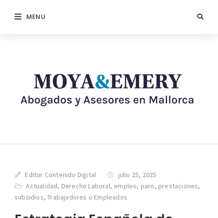
MENU
Editor Contenido Digital
julio 25, 2025
Actualidad
,
Derecho Laboral
,
empleo
,
paro
,
prestaciones
,
subsidios
,
Trabajadores o Empleados