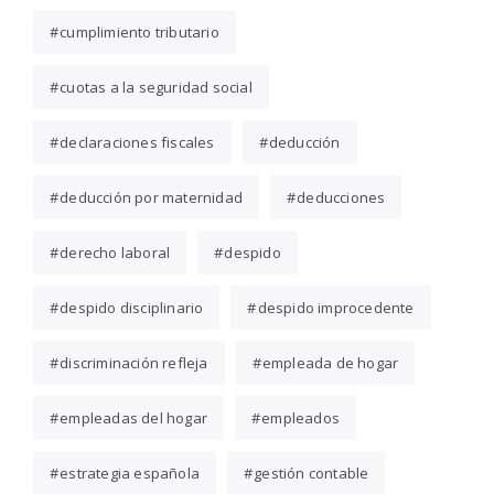
cumplimiento tributario
cuotas a la seguridad social
declaraciones fiscales
deducción
deducción por maternidad
deducciones
derecho laboral
despido
despido disciplinario
despido improcedente
discriminación refleja
empleada de hogar
empleadas del hogar
empleados
estrategia española
gestión contable