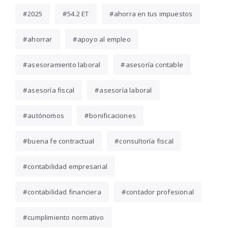
2025
54.2 ET
ahorra en tus impuestos
ahorrar
apoyo al empleo
asesoramiento laboral
asesoría contable
asesoría fiscal
asesoría laboral
autónomos
bonificaciones
buena fe contractual
consultoría fiscal
contabilidad empresarial
contabilidad financiera
contador profesional
cumplimiento normativo