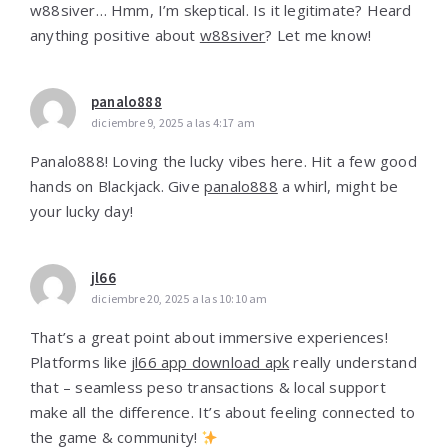
w88siver… Hmm, I’m skeptical. Is it legitimate? Heard
anything positive about
w88siver
? Let me know!
panalo888
diciembre 9, 2025 a las 4:17 am
Panalo888! Loving the lucky vibes here. Hit a few good
hands on Blackjack. Give
panalo888
a whirl, might be
your lucky day!
jl66
diciembre 20, 2025 a las 10:10 am
That’s a great point about immersive experiences!
Platforms like
jl66 app download apk
really understand
that – seamless peso transactions & local support
make all the difference. It’s about feeling connected to
the game & community!