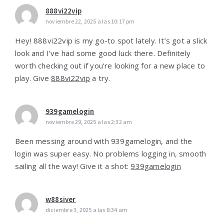
888vi22vip
noviembre 22, 2025 a las 10:17 pm
Hey! 888vi22vip is my go-to spot lately. It’s got a slick
look and I’ve had some good luck there. Definitely
worth checking out if you’re looking for a new place to
play. Give
888vi22vip
a try.
939gamelogin
noviembre 29, 2025 a las 2:32 am
Been messing around with 939gamelogin, and the
login was super easy. No problems logging in, smooth
sailing all the way! Give it a shot:
939gamelogin
w88siver
diciembre 3, 2025 a las 8:34 am