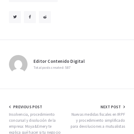
Editor Contenido Digital
Total posts created: 587
Navegación
PREVIOUS POST
NEXT POST
de
Insolvencia, procedimiento
Nuevas medidas fiscales en IRPF
concursal y disolución de la
y procedimiento simplificado
entradas
empresa: Moya&Emery te
para devoluciones a mutualistas
explica qué hacer si tu negocio