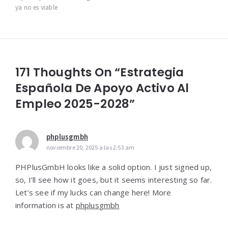
ya no es viable
171 Thoughts On “Estrategia
Española De Apoyo Activo Al
Empleo 2025-2028”
phplusgmbh
noviembre 20, 2025 a las 2:53 am
PHPlusGmbH looks like a solid option. I just signed up,
so, I’ll see how it goes, but it seems interesting so far.
Let’s see if my lucks can change here! More
information is at
phplusgmbh