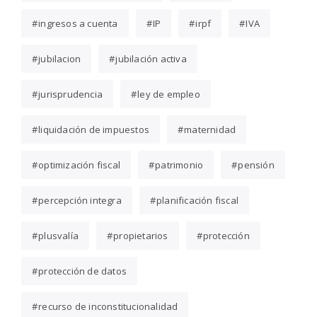
ingresos a cuenta
IP
irpf
IVA
jubilacion
jubilación activa
jurisprudencia
ley de empleo
liquidación de impuestos
maternidad
optimización fiscal
patrimonio
pensión
percepción integra
planificación fiscal
plusvalía
propietarios
protección
protección de datos
recurso de inconstitucionalidad