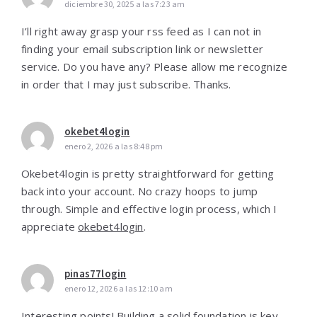
diciembre 30, 2025 a las 7:23 am
I’ll right away grasp your rss feed as I can not in
finding your email subscription link or newsletter
service. Do you have any? Please allow me recognize
in order that I may just subscribe. Thanks.
okebet4login
enero 2, 2026 a las 8:48 pm
Okebet4login is pretty straightforward for getting
back into your account. No crazy hoops to jump
through. Simple and effective login process, which I
appreciate
okebet4login
.
pinas77login
enero 12, 2026 a las 12:10 am
Interesting points! Building a solid foundation is key,