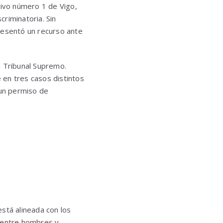
tivo número 1 de Vigo,
criminatoria. Sin
resentó un recurso ante
l Tribunal Supremo.
e en tres casos distintos
 un permiso de
stá alineada con los
as entre hombres y