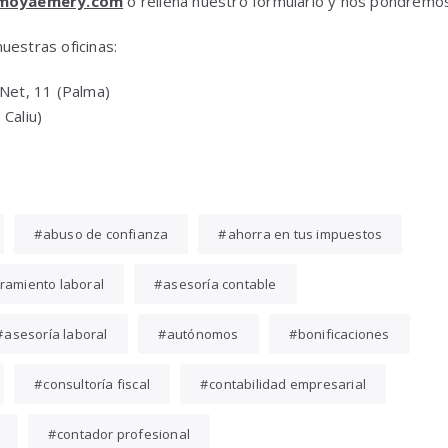
moyaemery.com
o rellena nuestro formulario y nos pondremos
uestras oficinas:
 Net, 11 (Palma)
Caliu)
abuso de confianza
ahorra en tus impuestos
ramiento laboral
asesoría contable
asesoría laboral
autónomos
bonificaciones
consultoría fiscal
contabilidad empresarial
contador profesional