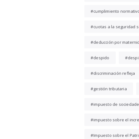
cumplimiento normativ
cuotas a la seguridad s
deducción por materni
despido
despi
discriminación refleja
gestión tributaria
impuesto de sociedad
impuesto sobre el incr
Impuesto sobre el Patr