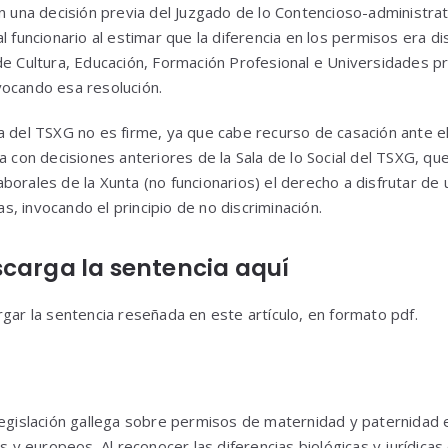
en una decisión previa del Juzgado de lo Contencioso-administra
l funcionario al estimar que la diferencia en los permisos era dis
de Cultura, Educación, Formación Profesional e Universidades p
vocando esa resolución.
a del TSXG no es firme, ya que cabe recurso de casación ante e
a con decisiones anteriores de la Sala de lo Social del TSXG, qu
borales de la Xunta (no funcionarios) el derecho a disfrutar de
, invocando el principio de no discriminación.
scarga la sentencia aquí
gar la sentencia reseñada en este artículo, en formato pdf.
legislación gallega sobre permisos de maternidad y paternidad e
es y europeos. Al reconocer las diferencias biológicas y jurídic