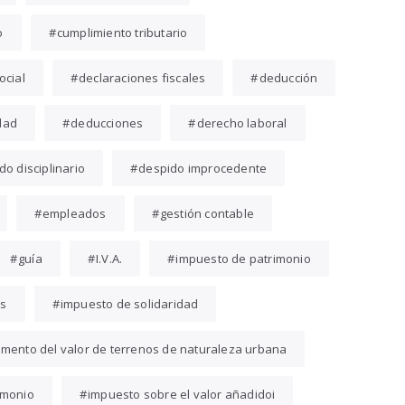
o
cumplimiento tributario
ocial
declaraciones fiscales
deducción
dad
deducciones
derecho laboral
do disciplinario
despido improcedente
empleados
gestión contable
guía
I.V.A.
impuesto de patrimonio
es
impuesto de solidaridad
emento del valor de terrenos de naturaleza urbana
imonio
impuesto sobre el valor añadidoi