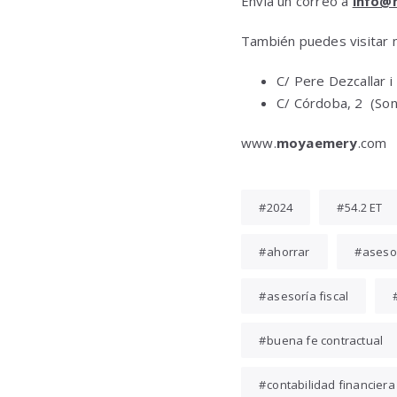
Envía un correo a
info@
También puedes visitar n
C/ Pere Dezcallar i
C/ Córdoba, 2 (Son 
www.
moyaemery
.com
2024
54.2 ET
ahorrar
aseso
asesoría fiscal
buena fe contractual
contabilidad financiera