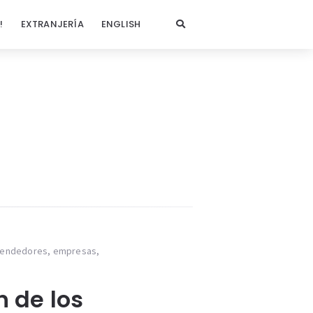
!
EXTRANJERÍA
ENGLISH
endedores
,
empresas
,
n de los