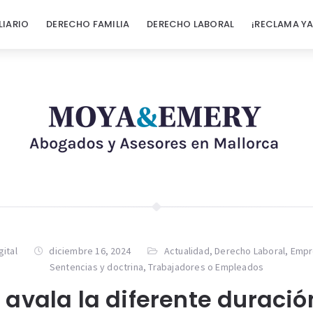
LIARIO
DERECHO FAMILIA
DERECHO LABORAL
¡RECLAMA YA
gital
diciembre 16, 2024
Actualidad
,
Derecho Laboral
,
Empr
Sentencias y doctrina
,
Trabajadores o Empleados
 avala la diferente duració