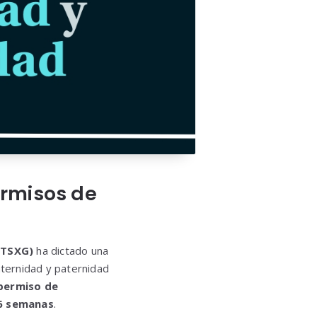
ermisos de
 (TSXG)
ha dictado una
aternidad y paternidad
permiso de
6 semanas
.