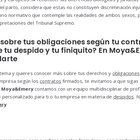
l parto, considera que estas no constituyen discriminación injust
ibrio normativo que contemple las realidades de ambos sexos, p
pretaciones del Tribunal Supremo.
sobre tus obligaciones según tu cont
e tu despido y tu finiquito? En Moya
arte
e tema y quieres conocer más sobre tus derechos y
obligaciones
empresa según los
contratos
firmados, te invitamos a que siga
n
Moya&Emery
contamos con un equipo multidisciplinar de pro
 personalizado para ti o tu empresa en materia de
despidos
. 
ery