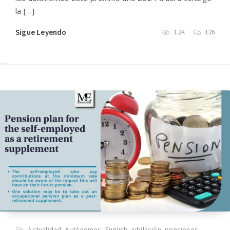
la […]
Sigue Leyendo
1.2K
126
Actualidad
,
Autónomos
,
English
,
jubilación
,
pensiones
,