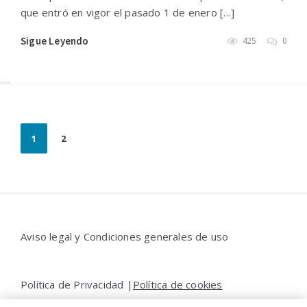
que entró en vigor el pasado 1 de enero […]
Sigue Leyendo
425
0
Paginación
1
2
de
entradas
Widgets
Aviso legal y Condiciones generales de uso
Política de Privacidad |
Política de cookies