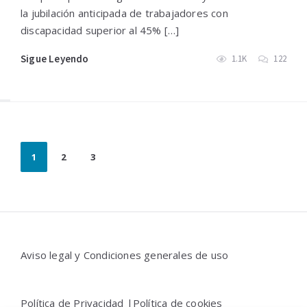
la jubilación anticipada de trabajadores con
discapacidad superior al 45% […]
Sigue Leyendo
1.1K
122
Paginación
1
2
3
de
entradas
Widgets
Aviso legal y Condiciones generales de uso
Política de Privacidad |
Política de cookies