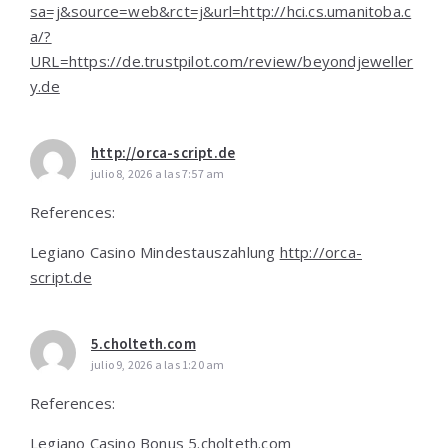
sa=j&source=web&rct=j&url=http://hci.cs.umanitoba.c
a/?
URL=https://de.trustpilot.com/review/beyondjeweller
y.de
http://orca-script.de
julio 8, 2026 a las 7:57 am
References:
Legiano Casino Mindestauszahlung
http://orca-
script.de
5.cholteth.com
julio 9, 2026 a las 1:20 am
References:
Legiano Casino Bonus
5.cholteth.com