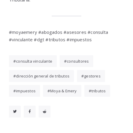
#moyaemery #abogados #asesores #consulta
#vinculante #dgt #tributos #impuestos
consulta vinculante
consultores
dirección general de tributos
gestores
impuestos
Moya & Emery
tributos