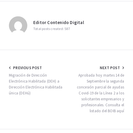
Editor Contenido Digital
Total posts created: 587
Navegación
PREVIOUS POST
NEXT POST
de
Migración de Dirección
Aprobada hoy martes 14 de
Electrónica Habilitada (DEH) a
Septiembre la segunda
entradas
Dirección Electrónica Habilitada
concesión parcial de ayudas
única (DEHú)
Covid-19 de la Línea 2 a los
solicitantes empresarios y
profesionales. Consulta el
listado del BOIB aquí