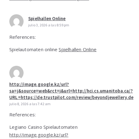
Spielhallen Online
julio 3, 2026 a las 8:59 pm
References:
Spielautomaten online
Spielhallen Online
http://image.google.kz/url?
sa=j&source=web&rct=j&url=http://hci.cs.umanitoba.ca/?
URL=https://de.trustpilot.com/review/beyondjewellery.de
julio 8, 2026 a las 7:42 am
References:
Legiano Casino Spielautomaten
http://image.google.kz/url?