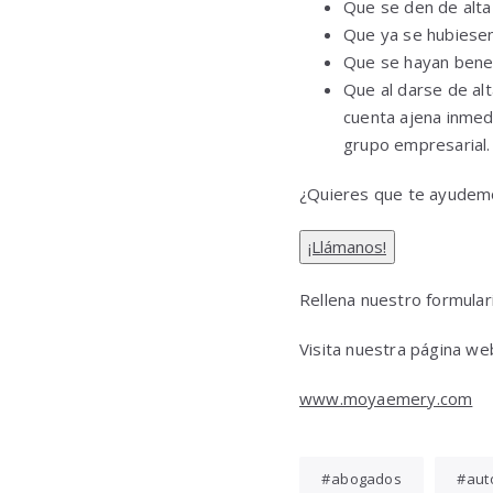
Que se den de alta
Que ya se hubiesen
Que se hayan benefi
Que al darse de al
cuenta ajena inmed
grupo empresarial.
¿Quieres que te ayudemo
¡Llámanos!
Rellena nuestro formula
Visita nuestra página we
www.moyaemery.com
abogados
aut