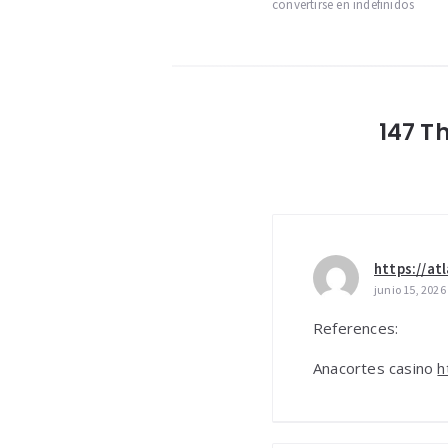
entradas
convertirse en indefinidos
147 T
https://at
junio 15, 2026
References:
Anacortes casino
h