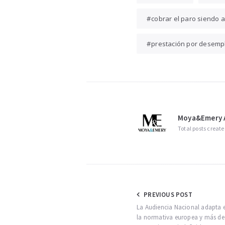
cobrar el paro siendo
prestación por desemp
Moya&Emery A
Total posts create
Navegación
PREVIOUS POST
La Audiencia Nacional adapta e
de
la normativa europea y más de