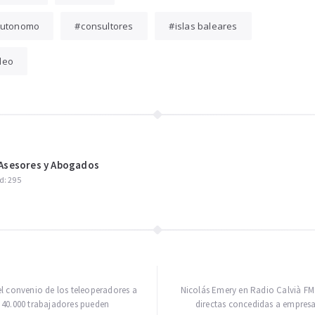
 autonomo
consultores
islas baleares
leo
sesores y Abogados
d: 295
l convenio de los teleoperadores a
Nicolás Emery en Radio Calvià FM
 40.000 trabajadores pueden
directas concedidas a empresa