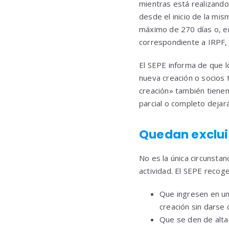
mientras está realizando
desde el inicio de la mi
máximo de 270 días o, en 
correspondiente a IRPF, p
El SEPE informa de que 
nueva creación o socios 
creación» también tienen
parcial o completo dejar
Quedan exclu
No es la única circunsta
actividad. El SEPE recog
Que ingresen en un
creación sin darse d
Que se den de alta