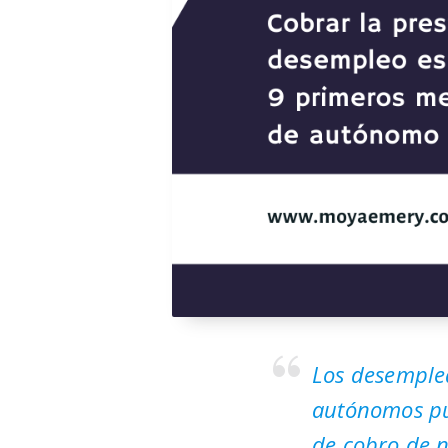
Los desemplea
autónomos pu
de cobro de 