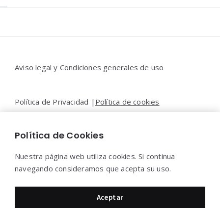
Widgets
Aviso legal y Condiciones generales de uso
Política de Privacidad |
Política de cookies
Política de Cookies
Contacto |
Moya&Emery
Nuestra página web utiliza cookies. Si continua
navegando consideramos que acepta su uso.
Moya&Emery 2022 - Todos los derechos reservados.
Aceptar