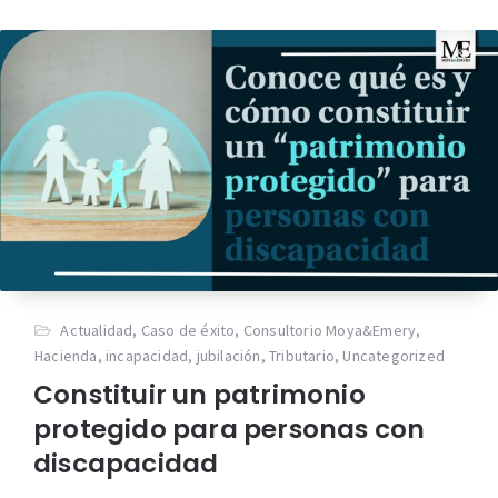
Actualidad
,
Caso de éxito
,
Consultorio Moya&Emery
,
Hacienda
,
incapacidad
,
jubilación
,
Tributario
,
Uncategorized
Constituir un patrimonio
protegido para personas con
discapacidad