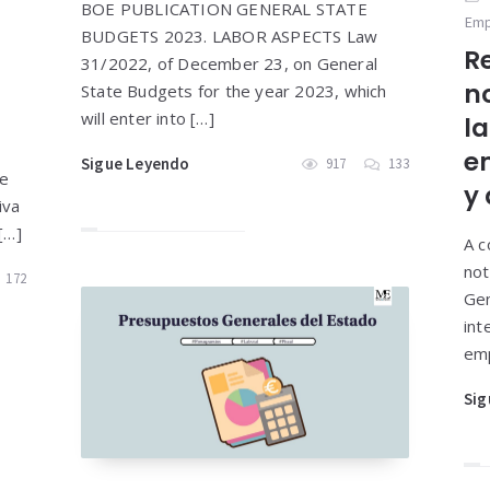
BOE PUBLICATION GENERAL STATE
Em
BUDGETS 2023. LABOR ASPECTS Law
R
31/2022, of December 23, on General
n
State Budgets for the year 2023, which
will enter into […]
la
e
Sigue Leyendo
917
133
de
y
iva
[…]
A c
not
172
Gen
int
emp
Sig