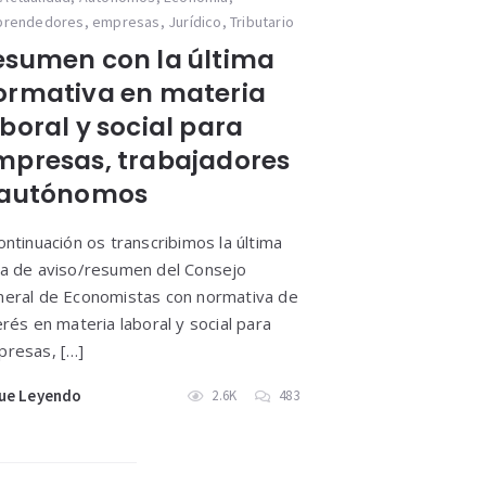
prendedores
,
empresas
,
Jurídico
,
Tributario
esumen con la última
ormativa en materia
boral y social para
mpresas, trabajadores
 autónomos
ontinuación os transcribimos la última
a de aviso/resumen del Consejo
eral de Economistas con normativa de
erés en materia laboral y social para
resas, […]
ue Leyendo
2.6K
483