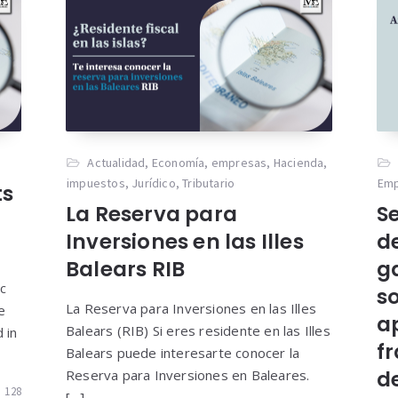
Actualidad
,
Economía
,
empresas
,
Hacienda
,
impuestos
,
Jurídico
,
Tributario
Em
ts
La Reserva para
Se
Inversiones en las Illes
d
Balears RIB
g
c
so
La Reserva para Inversiones en las Illes
e
a
Balears (RIB) Si eres residente en las Illes
 in
f
Balears puede interesarte conocer la
d
Reserva para Inversiones en Baleares.
128
[…]