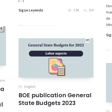
Nov
Sigue Leyendo
3.9K
159
mar
de 
Min
Sig
ario
English
la
BOE publication General
State Budgets 2023
l