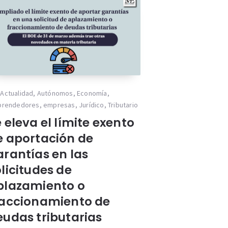
Actualidad
,
Autónomos
,
Economía
,
prendedores
,
empresas
,
Jurídico
,
Tributario
 eleva el límite exento
e aportación de
arantías en las
licitudes de
plazamiento o
raccionamiento de
eudas tributarias