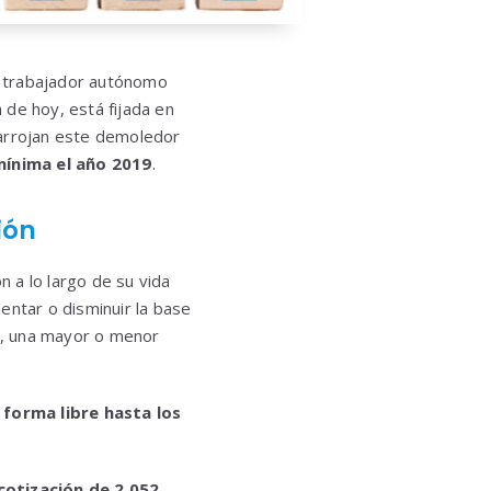
el trabajador autónomo
a de hoy, está fijada en
arrojan este demoledor
ínima el año 2019
.
ión
n a lo largo de su vida
entar o disminuir la base
lo, una mayor o menor
forma libre hasta los
otización de 2.052