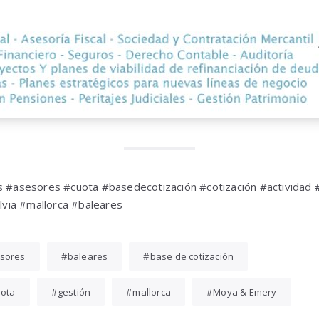
asesores #cuota #basedecotización #cotización #actividad 
via #mallorca #baleares
sores
baleares
base de cotización
uota
gestión
mallorca
Moya & Emery