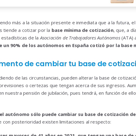
iendo más a la situación presente e inmediata que a la futura, 
 tiende a cotizar por la
base mínima de cotización
, que, a dí
estadísticas de la
Asociación de Trabajadores Autónomos
(ATA) 
un 90% de los autónomos en España cotizó por la base m
omento de cambiar tu base de cotizac
iendo de las circunstancias, pueden alterar la base de cotizació
s previsiones o certezas que tengan acerca de sus ingresos. Aum
en nuestra pensión de jubilación, pues tendrá, en función de el
el autónomo sólo puede cambiar su base de cotización de 
e con posterioridad existen limitaciones al respecto:
res mayores de 41 años en 2021, que tengan una base de c