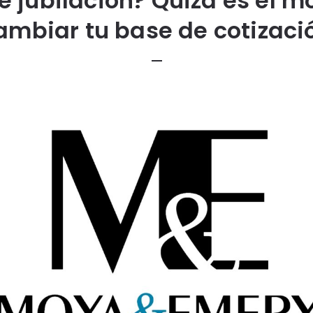
e jubilación? Quizá es el 
ambiar tu base de cotizaci