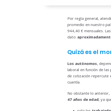
Por regla general, atend
promedio en nuestro país
944,40 € mensuales. Las 
dato:
aproximadamente 
Quizá es el m
Los autónomos
, depend
laboral en función de la
de cotización repercute 
cuantía.
No obstante lo anterior,
47 años de edad
, ya qu
solo los
trabajado