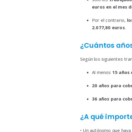
euros en el mes d
Por el contrario,
lo
2.077,80 euros
.
¿Cuántos años
Según los siguientes tr
Al menos
15 años 
20 años para cobr
36 años para cobr
¿A qué import
• Un autónomo que haya 