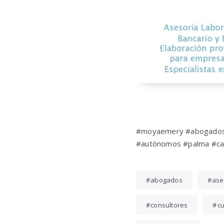
#moyaemery #abogados #
#autónomos #palma #cal
abogados
ase
consultores
c