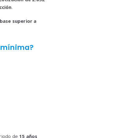
cción
.
 base superior a
n mínima?
eriodo de
15 años