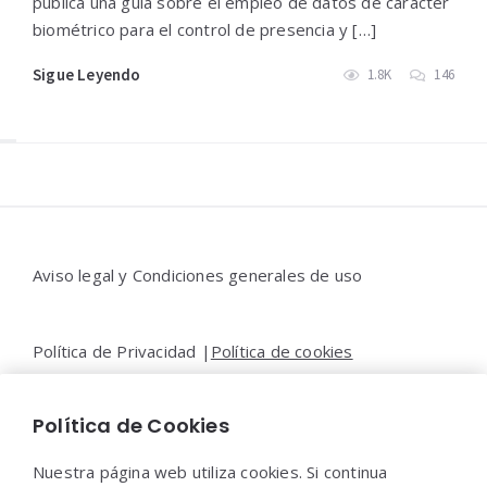
publica una guía sobre el empleo de datos de carácter
biométrico para el control de presencia y […]
Sigue Leyendo
1.8K
146
Widgets
Aviso legal y Condiciones generales de uso
Política de Privacidad |
Política de cookies
Política de Cookies
Contacto |
Moya&Emery
Nuestra página web utiliza cookies. Si continua