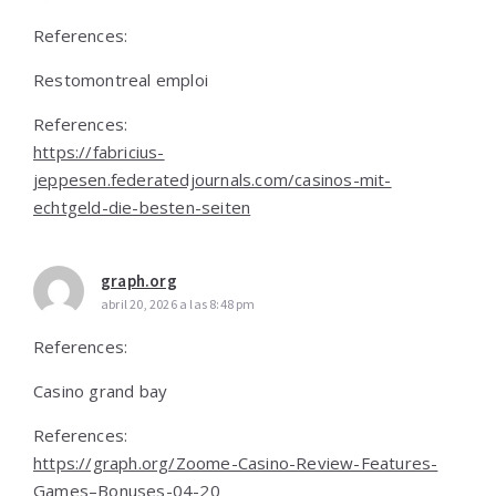
References:
Restomontreal emploi
References:
https://fabricius-
jeppesen.federatedjournals.com/casinos-mit-
echtgeld-die-besten-seiten
graph.org
abril 20, 2026 a las 8:48 pm
References:
Casino grand bay
References:
https://graph.org/Zoome-Casino-Review-Features-
Games–Bonuses-04-20