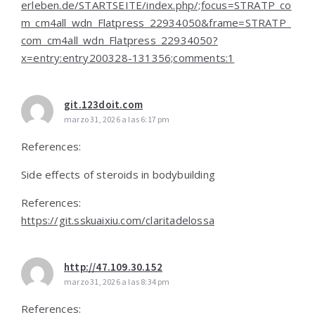
erleben.de/STARTSEITE/index.php/;focus=STRATP_co
m_cm4all_wdn_Flatpress_22934050&frame=STRATP_
com_cm4all_wdn_Flatpress_22934050?
x=entry:entry200328-131356;comments:1
git.123doit.com
marzo 31, 2026 a las 6:17 pm
References:
Side effects of steroids in bodybuilding
References:
https://git.sskuaixiu.com/claritadelossa
http://47.109.30.152
marzo 31, 2026 a las 8:34 pm
References: