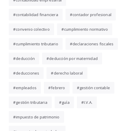
contabilidad empresarial
contabilidad financiera
contador profesional
convenio colectivo
cumplimiento normativo
cumplimiento tributario
declaraciones fiscales
deducción
deducción por maternidad
deducciones
derecho laboral
empleados
febrero
gestión contable
gestión tributaria
guía
I.V.A.
impuesto de patrimonio