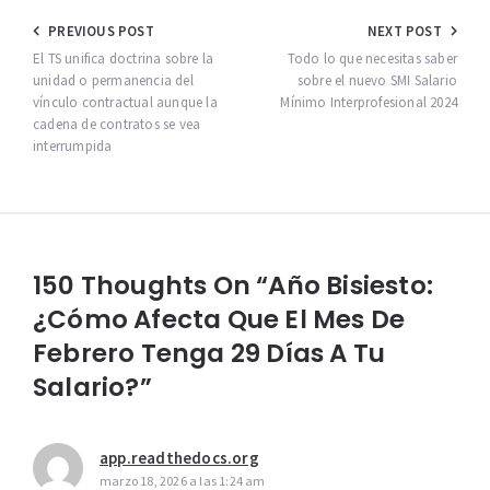
Navegación
PREVIOUS POST
NEXT POST
de
El TS unifica doctrina sobre la
Todo lo que necesitas saber
unidad o permanencia del
sobre el nuevo SMI Salario
entradas
vínculo contractual aunque la
Mínimo Interprofesional 2024
cadena de contratos se vea
interrumpida
150 Thoughts On “Año Bisiesto:
¿Cómo Afecta Que El Mes De
Febrero Tenga 29 Días A Tu
Salario?”
app.readthedocs.org
marzo 18, 2026 a las 1:24 am