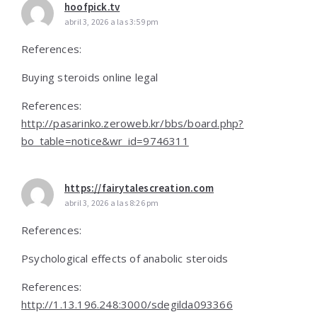
hoofpick.tv
abril 3, 2026 a las 3:59 pm
References:
Buying steroids online legal
References:
http://pasarinko.zeroweb.kr/bbs/board.php?
bo_table=notice&wr_id=9746311
https://fairytalescreation.com
abril 3, 2026 a las 8:26 pm
References:
Psychological effects of anabolic steroids
References:
http://1.13.196.248:3000/sdegilda093366