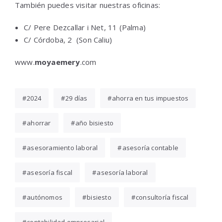
También puedes visitar nuestras oficinas:
C/ Pere Dezcallar i Net, 11 (Palma)
C/ Córdoba, 2 (Son Caliu)
www.
moyaemery
.com
2024
29 días
ahorra en tus impuestos
ahorrar
año bisiesto
asesoramiento laboral
asesoría contable
asesoría fiscal
asesoría laboral
autónomos
bisiesto
consultoría fiscal