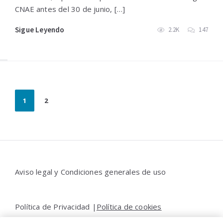
CNAE antes del 30 de junio, […]
Sigue Leyendo
2.2K
147
Paginación
1
2
de
entradas
Widgets
Aviso legal y Condiciones generales de uso
Política de Privacidad |
Política de cookies