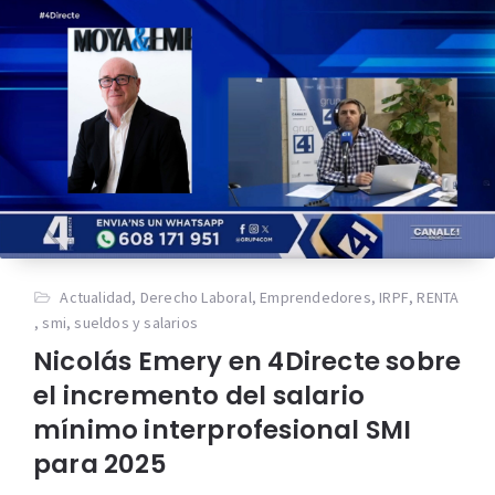
Actualidad
,
Derecho Laboral
,
Emprendedores
,
IRPF
,
RENTA
,
smi
,
sueldos y salarios
Nicolás Emery en 4Directe sobre
el incremento del salario
mínimo interprofesional SMI
para 2025