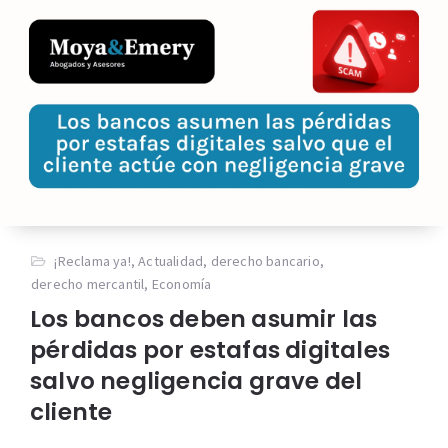
¡Reclama ya!
,
Actualidad
,
derecho bancario
,
derecho mercantil
,
Economía
Los bancos deben asumir las
pérdidas por estafas digitales
salvo negligencia grave del
cliente