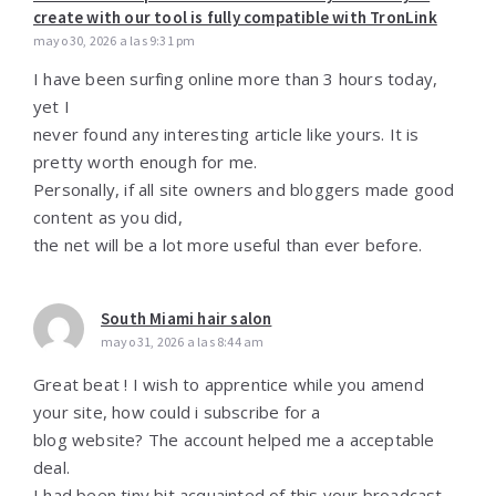
create with our tool is fully compatible with TronLink
mayo 30, 2026 a las 9:31 pm
I have been surfing online more than 3 hours today,
yet I
never found any interesting article like yours. It is
pretty worth enough for me.
Personally, if all site owners and bloggers made good
content as you did,
the net will be a lot more useful than ever before.
South Miami hair salon
mayo 31, 2026 a las 8:44 am
Great beat ! I wish to apprentice while you amend
your site, how could i subscribe for a
blog website? The account helped me a acceptable
deal.
I had been tiny bit acquainted of this your broadcast