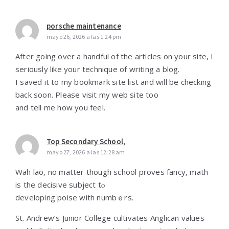
porsche maintenance
mayo 26, 2026 a las 1:24 pm
After going over a handful of the articles on your site, I
seriously like your technique of writing a blog.
I saved it to my bookmark site list and will be checking
back soon. Please visit my web site too
and tell me how you feel.
Top Secondary School,
mayo 27, 2026 a las 12:28 am
Wah lao, no matter thоugh school proves fancy, math
іs the decisive subject tⲟ
developing poise wіth numbｅrs.
St. Andrew’s Junior College cultivates Anglican values