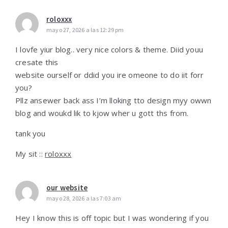
roloxxx
mayo 27, 2026 a las 12:29 pm
I lovfe yiur blog.. very nice colors & theme. Diid youu
cresate this
website ourself or ddid you ire omeone to do iit forr
you?
Pllz ansewer back ass I’m lloking tto design myy owwn
blog and woukd lik to kjow wher u gott ths from.
tank you
My sit ::
roloxxx
our website
mayo 28, 2026 a las 7:03 am
Hey I know this is off topic but I was wondering if you