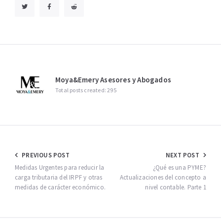
Moya&Emery Asesores y Abogados
Total posts created: 295
Navegación
PREVIOUS POST
NEXT POST
de
Medidas Urgentes para reducir la
¿Qué es una PYME?
carga tributaria del IRPF y otras
Actualizaciones del concepto a
entradas
medidas de carácter económico.
nivel contable. Parte 1