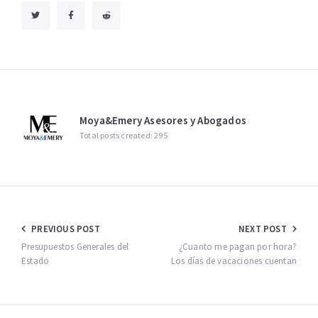
Moya&Emery Asesores y Abogados
Total posts created: 295
Navegación
PREVIOUS POST
NEXT POST
de
Presupuestos Generales del
¿Cuanto me pagan por hora?
Estado
Los días de vacaciones cuentan
entradas