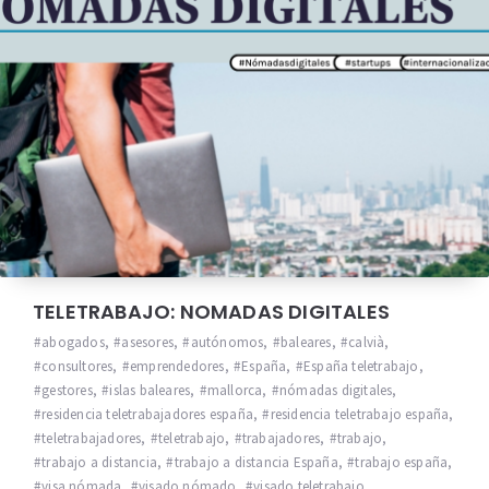
TELETRABAJO: NOMADAS DIGITALES
abogados
,
asesores
,
autónomos
,
baleares
,
calvià
,
consultores
,
emprendedores
,
España
,
España teletrabajo
,
gestores
,
islas baleares
,
mallorca
,
nómadas digitales
,
residencia teletrabajadores españa
,
residencia teletrabajo españa
,
teletrabajadores
,
teletrabajo
,
trabajadores
,
trabajo
,
trabajo a distancia
,
trabajo a distancia España
,
trabajo españa
,
visa nómada
,
visado nómado
,
visado teletrabajo