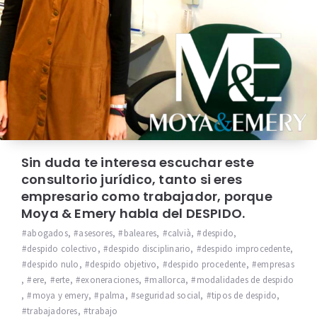
Sin duda te interesa escuchar este
consultorio jurídico, tanto si eres
empresario como trabajador, porque
Moya & Emery habla del DESPIDO.
abogados
,
asesores
,
baleares
,
calvià
,
despido
,
despido colectivo
,
despido disciplinario
,
despido improcedente
,
despido nulo
,
despido objetivo
,
despido procedente
,
empresas
,
ere
,
erte
,
exoneraciones
,
mallorca
,
modalidades de despido
,
moya y emery
,
palma
,
seguridad social
,
tipos de despido
,
trabajadores
,
trabajo