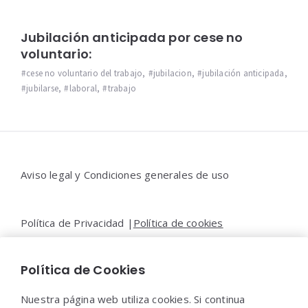
Jubilación anticipada por cese no
voluntario:
cese no voluntario del trabajo
,
jubilacion
,
jubilación anticipada
,
jubilarse
,
laboral
,
trabajo
Widgets
Aviso legal y Condiciones generales de uso
Política de Privacidad |
Política de cookies
Política de Cookies
Contacto |
Moya&Emery
Nuestra página web utiliza cookies. Si continua