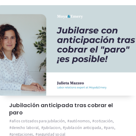
Jubilación anticipada tras cobrar el
paro
años cotizados para jubilación
,
autónomos
,
cotización
,
derecho laboral
,
jubilacion
,
jubilación anticipada
,
paro
,
prestaciones
,
seguridad social