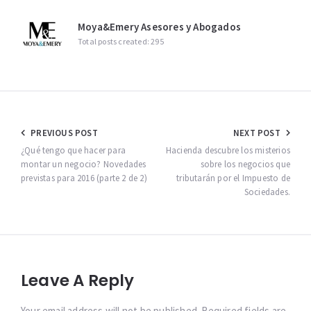
Moya&Emery Asesores y Abogados
Total posts created: 295
Navegación
PREVIOUS POST
NEXT POST
de
¿Qué tengo que hacer para
Hacienda descubre los misterios
montar un negocio? Novedades
sobre los negocios que
entradas
previstas para 2016 (parte 2 de 2)
tributarán por el Impuesto de
Sociedades.
Leave A Reply
Your email address will not be published. Required fields are