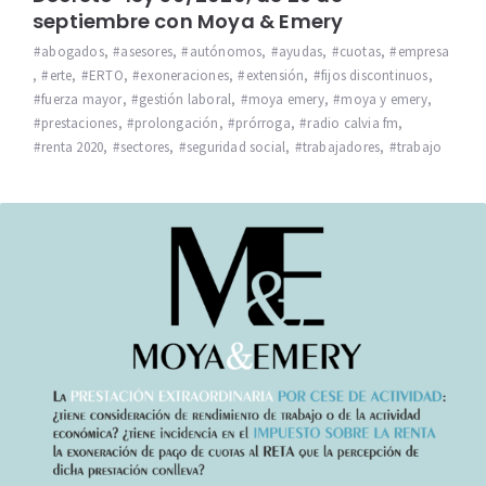
septiembre con Moya & Emery
abogados
,
asesores
,
autónomos
,
ayudas
,
cuotas
,
empresa
,
erte
,
ERTO
,
exoneraciones
,
extensión
,
fijos discontinuos
,
fuerza mayor
,
gestión laboral
,
moya emery
,
moya y emery
,
prestaciones
,
prolongación
,
prórroga
,
radio calvia fm
,
renta 2020
,
sectores
,
seguridad social
,
trabajadores
,
trabajo