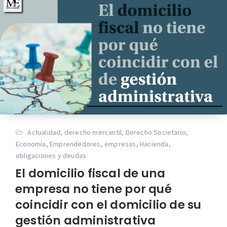
Actualidad
,
derecho mercantil
,
Derecho Societario
,
Economía
,
Emprendedores
,
empresas
,
Hacienda
,
obligaciones y deudas
El domicilio fiscal de una
empresa no tiene por qué
coincidir con el domicilio de su
gestión administrativa