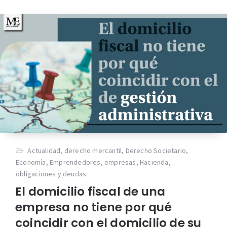
Actualidad
,
derecho mercantil
,
Derecho Societario
,
Economía
,
Emprendedores
,
empresas
,
Hacienda
,
obligaciones y deudas
El domicilio fiscal de una
empresa no tiene por qué
coincidir con el domicilio de su