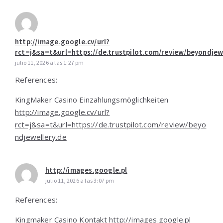
http://image.google.cv/url?
rct=j&sa=t&url=https://de.trustpilot.com/review/beyondjew
julio 11, 2026 a las 1:27 pm
References:
KingMaker Casino Einzahlungsmöglichkeiten
http://image.google.cv/url?
rct=j&sa=t&url=https://de.trustpilot.com/review/beyo
ndjewellery.de
http://images.google.pl
julio 11, 2026 a las 3:07 pm
References:
Kingmaker Casino Kontakt
http://images.google.pl