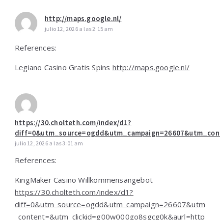
http://maps.google.nl/
julio 12, 2026 a las 2:15 am
References:
Legiano Casino Gratis Spins
http://maps.google.nl/
https://30.cholteth.com/index/d1?
diff=0&utm_source=ogdd&utm_campaign=26607&utm_conte
julio 12, 2026 a las 3:01 am
References:
KingMaker Casino Willkommensangebot
https://30.cholteth.com/index/d1?
diff=0&utm_source=ogdd&utm_campaign=26607&utm
_content=&utm_clickid=g00w000go8sgcg0k&aurl=http