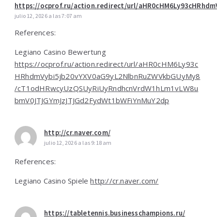
https://ocprof.ru/action.redirect/url/aHR0cHM6Ly93c
julio 12, 2026 a las 7:07 am
References:
Legiano Casino Bewertung
https://ocprof.ru/action.redirect/url/aHR0cHM6Ly93c
HRhdmVybi5jb20vYXV0aG9yL2NlbnRuZWVkbGUyMy8
/cT1odHRwcyUzQSUyRiUyRndhcnVrdW1hLm1vLW8u
bmV0JTJGYmJzJTJGd2FydWt1bWFiYnMuY2dp
http://cr.naver.com/
julio 12, 2026 a las 9:18 am
References:
Legiano Casino Spiele
http://cr.naver.com/
https://tabletennis.businesschampions.ru/