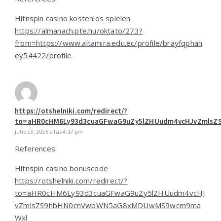
Hitnspin casino kostenlos spielen
https://almanach.pte.hu/oktato/273?
from=https://www.altamira.edu.ec/profile/brayfqphan
ey54422/profile
https://otshelniki.com/redirect/?
to=aHR0cHM6Ly93d3cuaGFwaG9uZy5lZHUudm4vcHJvZmls
julio 13, 2026 a las 4:17 pm
References:
Hitnspin casino bonuscode
https://otshelniki.com/redirect/?
to=aHR0cHM6Ly93d3cuaGFwaG9uZy5lZHUudm4vcHJ
vZmlsZS9hbHN0cnVwbWN5aG8xMDUwMS9wcm9ma
Wxl