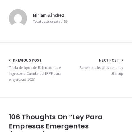
Miriam Sánchez
Total posts created: 59
Navegación
PREVIOUS POST
NEXT POST
de
Tabla de tipos de Retenciones e
Beneficios fiscales de la ley
Ingresos a Cuenta del IRPF para
Startup
entradas
el ejercicio 2023
106 Thoughts On “Ley Para
Empresas Emergentes