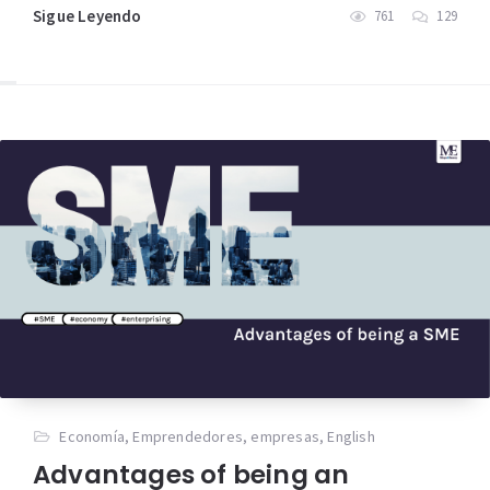
Sigue Leyendo
761
129
Economía
,
Emprendedores
,
empresas
,
English
Advantages of being an