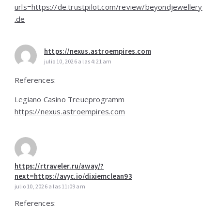
urls=https://de.trustpilot.com/review/beyondjewellery
.de
https://nexus.astroempires.com
julio 10, 2026 a las 4:21 am
References:
Legiano Casino Treueprogramm
https://nexus.astroempires.com
https://rtraveler.ru/away/?
next=https://avyc.io/dixiemclean93
julio 10, 2026 a las 11:09 am
References: