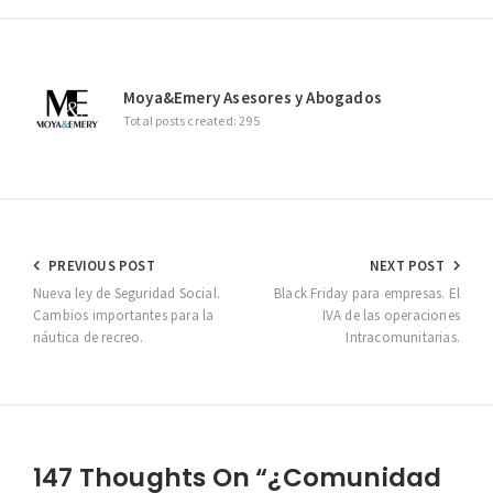
Moya&Emery Asesores y Abogados
Total posts created: 295
Navegación
PREVIOUS POST
NEXT POST
de
Nueva ley de Seguridad Social.
Black Friday para empresas. El
Cambios importantes para la
IVA de las operaciones
entradas
náutica de recreo.
Intracomunitarias.
147 Thoughts On “¿Comunidad