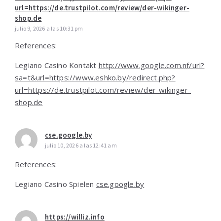
url=https://de.trustpilot.com/review/der-wikinger-
shop.de
julio 9, 2026 a las 10:31 pm
References:
Legiano Casino Kontakt
http://www.google.com.nf/url?
sa=t&url=https://www.eshko.by/redirect.php?
url=https://de.trustpilot.com/review/der-wikinger-
shop.de
cse.google.by
julio 10, 2026 a las 12:41 am
References:
Legiano Casino Spielen
cse.google.by
https://williz.info