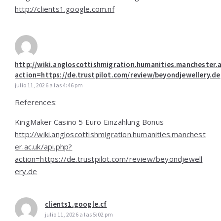
http://clients1.google.com.nf
http://wiki.angloscottishmigration.humanities.manchester.a
action=https://de.trustpilot.com/review/beyondjewellery.de
julio 11, 2026 a las 4:46 pm
References:
KingMaker Casino 5 Euro Einzahlung Bonus
http://wiki.angloscottishmigration.humanities.manchest
er.ac.uk/api.php?
action=https://de.trustpilot.com/review/beyondjewell
ery.de
clients1.google.cf
julio 11, 2026 a las 5:02 pm