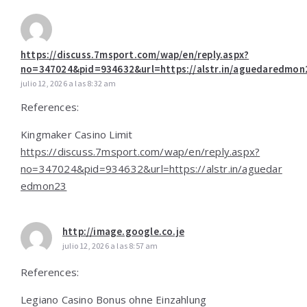
https://discuss.7msport.com/wap/en/reply.aspx?
no=347024&pid=934632&url=https://alstr.in/aguedaredmon
julio 12, 2026 a las 8:32 am
References:
Kingmaker Casino Limit
https://discuss.7msport.com/wap/en/reply.aspx?
no=347024&pid=934632&url=https://alstr.in/aguedar
edmon23
http://image.google.co.je
julio 12, 2026 a las 8:57 am
References:
Legiano Casino Bonus ohne Einzahlung