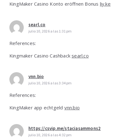
KingMaker Casino Konto eröffnen Bonus
liy.ke
searl.co
julio 10, 2026 a las 1:31 pm
References:
Kingmaker Casino Cashback
searl.co
vnn.bio
julio 10, 2026 a las 3:34 pm
References:
KingMaker app echtgeld
vnn.bio
https://csvip.me/staciasammons2
julio 10, 2026 a las 4:32 pm