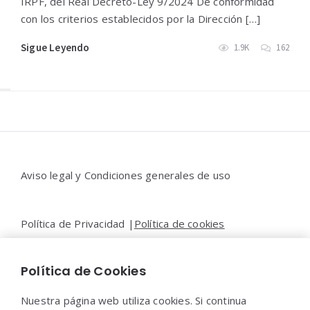
IRPF, del Real Decreto-Ley 9/2024 De conformidad
con los criterios establecidos por la Dirección […]
Sigue Leyendo
1.9K
162
Widgets
Aviso legal y Condiciones generales de uso
Política de Privacidad |
Política de cookies
Política de Cookies
Contacto |
Moya&Emery
Nuestra página web utiliza cookies. Si continua