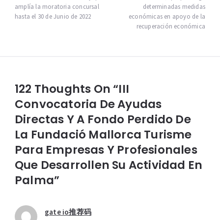
entradas
amplía la moratoria concursal
determinadas medidas
hasta el 30 de Junio de 2022
económicas en apoyo de la
recuperación económica
122 Thoughts On “III
Convocatoria De Ayudas
Directas Y A Fondo Perdido De
La Fundació Mallorca Turisme
Para Empresas Y Profesionales
Que Desarrollen Su Actividad En
Palma”
gate io推荐码