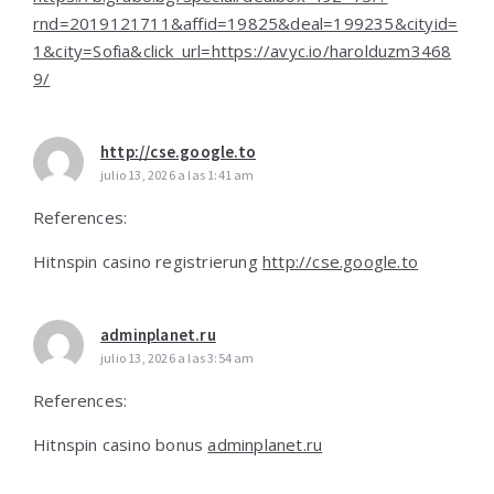
rnd=2019121711&affid=19825&deal=199235&cityid=
1&city=Sofia&click_url=https://avyc.io/harolduzm3468
9/
http://cse.google.to
julio 13, 2026 a las 1:41 am
References:
Hitnspin casino registrierung
http://cse.google.to
adminplanet.ru
julio 13, 2026 a las 3:54 am
References:
Hitnspin casino bonus
adminplanet.ru