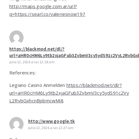
http://maps.google.com.ar/url?
q=https://searl.co/valeriesnow197
https://blackmod.net/dl/?
url=aHR0cHM6Ly9tb2xjaGFub3ZvbmV3cy5ydS91c2VyL2RvbG
julio 12, 2026 a las 12:18 am
References:
Legiano Casino Anmelden
https://blackmod.net/dl/?
url=aHR0cHM6Ly9tb2xjaGFub3ZvbmV3cy5ydS91c2Vy
L2RvbGxhcnBpbmcwMi8
http://www.google.tk
julio 12, 2026 a las 12:27 am