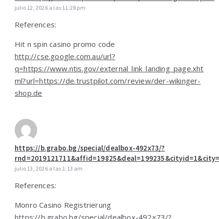
julio 12, 2026 a las 11:28 pm
References:
Hit n spin casino promo code
http://cse.google.com.au/url?
q=https://www.ntis.gov/external_link_landing_page.xht
ml?url=https://de.trustpilot.com/review/der-wikinger-
shop.de
https://b.grabo.bg/special/dealbox-492x73/?
rnd=2019121711&affid=19825&deal=199235&cityid=1&city=So
julio 13, 2026 a las 1:13 am
References:
Monro Casino Registrierung
https://b.grabo.bg/special/dealbox-492×73/?