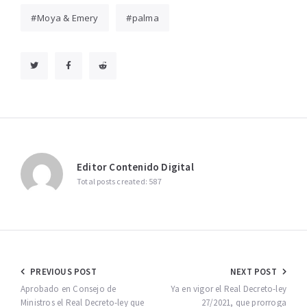
Moya & Emery
palma
Editor Contenido Digital
Total posts created: 587
Navegación
PREVIOUS POST
NEXT POST
de
Aprobado en Consejo de
Ya en vigor el Real Decreto-ley
Ministros el Real Decreto-ley que
27/2021, que prorroga