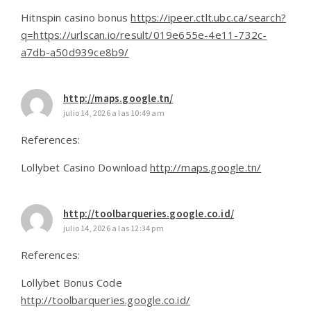
Hitnspin casino bonus
https://ipeer.ctlt.ubc.ca/search?
q=https://urlscan.io/result/019e655e-4e11-732c-
a7db-a50d939ce8b9/
http://maps.google.tn/
julio 14, 2026 a las 10:49 am
References:
Lollybet Casino Download
http://maps.google.tn/
http://toolbarqueries.google.co.id/
julio 14, 2026 a las 12:34 pm
References:
Lollybet Bonus Code
http://toolbarqueries.google.co.id/