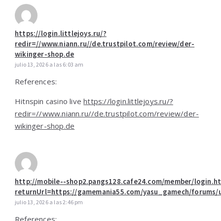
https://login.littlejoys.ru/?
redir=//www.niann.ru//de.trustpilot.com/review/der-
wikinger-shop.de
julio 13, 2026 a las 6:03 am
References:
Hitnspin casino live
https://login.littlejoys.ru/?
redir=//www.niann.ru//de.trustpilot.com/review/der-
wikinger-shop.de
http://mobile--shop2.pangs128.cafe24.com/member/login.h
returnUrl=https://gamemania55.com/yasu_gamech/forums/u
julio 13, 2026 a las 2:46 pm
References: