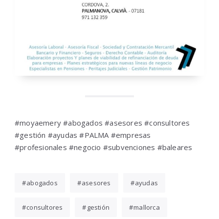
#moyaemery #abogados #asesores #consultores
#gestión #ayudas #PALMA #empresas
#profesionales #negocio #subvenciones #baleares
abogados
asesores
ayudas
consultores
gestión
mallorca