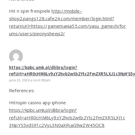
Hit n spin freispiele
http://mobile–
shop2.pangs128.cafe24.com/member/login.html?
returnUrl=https://gamemania55.com/yasu_gamech/for
ums/users/peonysheep2/
https://kpbc.umk.pl/dlibra/login?
refUrl=aHR0cHM6Ly9zY2hvb2wtb2Ytc2FmZXR5LXJ1c3NpYS5
julio 13, 2026 a las 6:08 pm
References:
Hitnspin casino app iphone
https://kpbc.umk.pl/dlibra/login?
refUrl=aHR0cHM6Ly9zY2hvb2wtb2Ytc2FmZXR5LXJ1c
3NpYS5ydS91c2VyL3N0aXRjaG9wZW45OC8