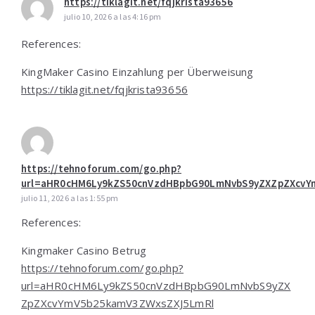
https://tiklagit.net/fqjkrista93656
julio 10, 2026 a las 4:16 pm
References:
KingMaker Casino Einzahlung per Überweisung
https://tiklagit.net/fqjkrista93656
https://tehnoforum.com/go.php?
url=aHR0cHM6Ly9kZS50cnVzdHBpbG90LmNvbS9yZXZpZXcvY
julio 11, 2026 a las 1:55 pm
References:
Kingmaker Casino Betrug
https://tehnoforum.com/go.php?
url=aHR0cHM6Ly9kZS50cnVzdHBpbG90LmNvbS9yZX
ZpZXcvYmV5b25kamV3ZWxsZXJ5LmRl