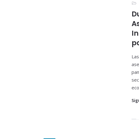
D
A
I
p
Las
ase
pan
sec
eco
Sig