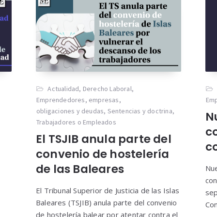
Actualidad
,
Derecho Laboral
,
Emprendedores
,
empresas
,
Em
obligaciones y deudas
,
Sentencias y doctrina
,
N
Trabajadores o Empleados
co
El TSJIB anula parte del
c
convenio de hostelería
de las Baleares
Nue
con
El Tribunal Superior de Justicia de las Islas
sep
Baleares (TSJIB) anula parte del convenio
Con
de hostelería balear por atentar contra el