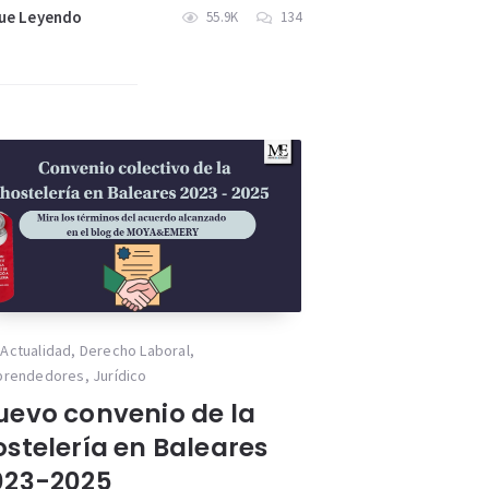
ue Leyendo
55.9K
134
Actualidad
,
Derecho Laboral
,
prendedores
,
Jurídico
uevo convenio de la
ostelería en Baleares
023-2025