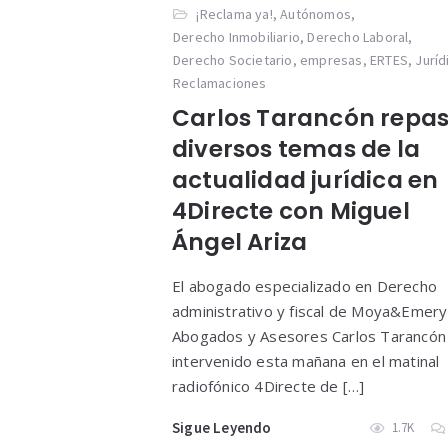
¡Reclama ya!
,
Autónomos
,
Derecho Inmobiliario
,
Derecho Laboral
,
Derecho Societario
,
empresas
,
ERTES
,
Juríd
Reclamaciones
Carlos Tarancón repa
diversos temas de la
actualidad jurídica en
4Directe con Miguel
Ángel Ariza
El abogado especializado en Derecho
administrativo y fiscal de Moya&Emery
Abogados y Asesores Carlos Tarancón
intervenido esta mañana en el matinal
radiofónico 4Directe de […]
Sigue Leyendo
1.7K