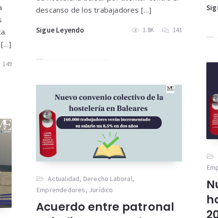
a
Sig
descanso de los trabajadores […]
s
Sigue Leyendo
1.8K
141
ca
 […]
149
Em
Actualidad
,
Derecho Laboral
,
N
Emprendedores
,
Jurídico
h
Acuerdo entre patronal
2