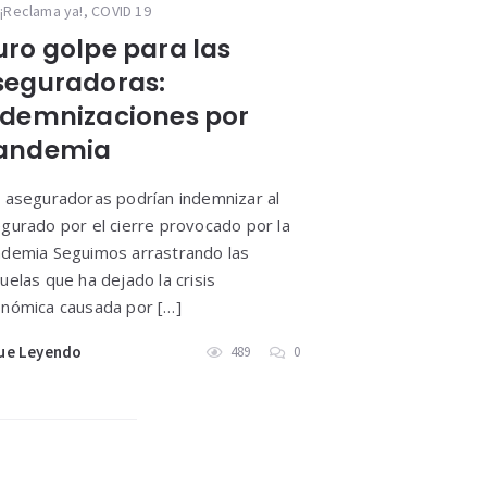
¡Reclama ya!
,
COVID 19
uro golpe para las
seguradoras:
ndemnizaciones por
andemia
 aseguradoras podrían indemnizar al
gurado por el cierre provocado por la
demia Seguimos arrastrando las
uelas que ha dejado la crisis
nómica causada por […]
ue Leyendo
489
0