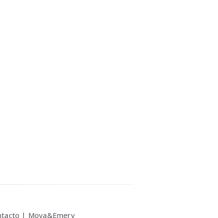
ntacto |
Moya&Emery