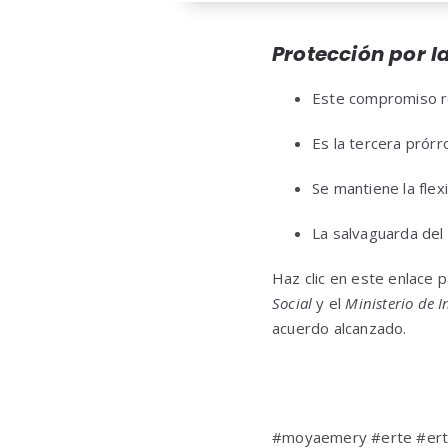
Protección por l
Este compromiso re
Es la tercera prórr
Se mantiene la flex
La salvaguarda del 
Haz clic en este enlace 
Social
y el
Ministerio de I
acuerdo alcanzado.
#moyaemery #erte #ert