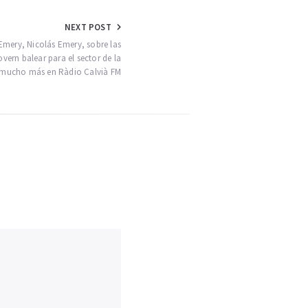
NEXT POST
Emery, Nicolás Emery, sobre las
vern balear para el sector de la
y mucho más en Ràdio Calvià FM