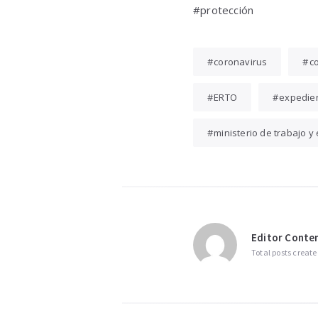
#protección
coronavirus
c
ERTO
expedien
ministerio de trabajo y
Editor Conten
Total posts create