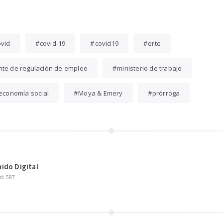
ovid
covid-19
covid19
erte
te de regulación de empleo
ministerio de trabajo
 economía social
Moya & Emery
prórroga
ido Digital
d: 587