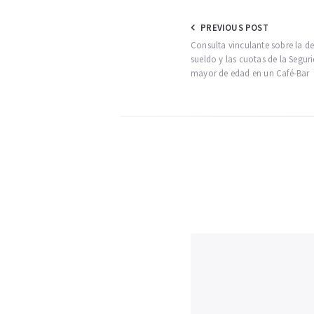
Navegación
PREVIOUS POST
Consulta vinculante sobre la d
de
sueldo y las cuotas de la Segur
entradas
mayor de edad en un Café-Bar