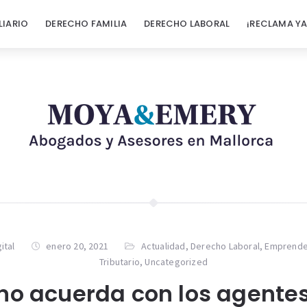
LIARIO
DERECHO FAMILIA
DERECHO LABORAL
¡RECLAMA YA
ital
enero 20, 2021
Actualidad
,
Derecho Laboral
,
Emprend
Tributario
,
Uncategorized
rno acuerda con los agentes