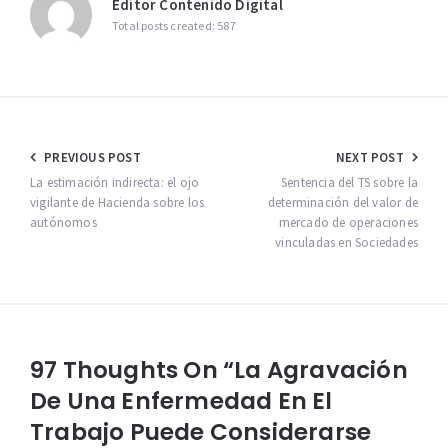
Editor Contenido Digital
Total posts created: 587
Navegación
PREVIOUS POST
NEXT POST
de
La estimación indirecta: el ojo
Sentencia del TS sobre la
vigilante de Hacienda sobre los
determinación del valor de
entradas
autónomos
mercado de operaciones
vinculadas en Sociedades
97 Thoughts On “La Agravación
De Una Enfermedad En El
Trabajo Puede Considerarse