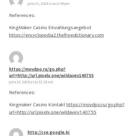
julio 11, 2026 a las 2:59 pm
References:
KingMaker Casino Einzahlungsangebot
https://encyclopedia2.thefreedictionary.com
https://movdpo.ru/go.php?
url=http://url.pixelx.one/wildavev140755
julio 12, 2026 a las 12:10 am
References:
Kingmaker Casino Kontakt
https://movdpo.ru/go.php?
url=http://url.pixelx.one/wildavev140755
http://cse.google.ki