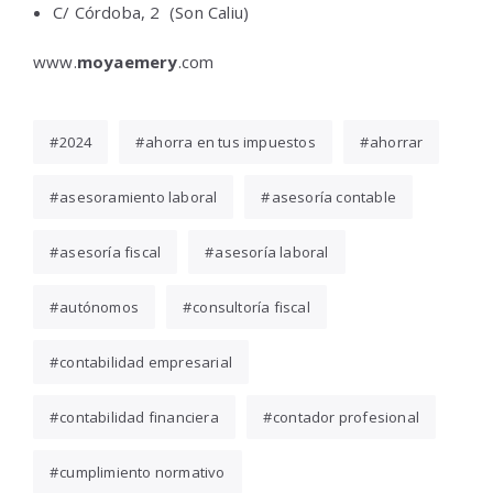
C/ Córdoba, 2 (Son Caliu)
www.
moyaemery
.com
2024
ahorra en tus impuestos
ahorrar
asesoramiento laboral
asesoría contable
asesoría fiscal
asesoría laboral
autónomos
consultoría fiscal
contabilidad empresarial
contabilidad financiera
contador profesional
cumplimiento normativo