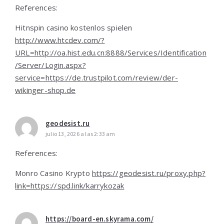
References:
Hitnspin casino kostenlos spielen
http://www.htcdev.com/?
URL=http://oa.hist.edu.cn:8888/Services/Identification
/Server/Login.aspx?
service=https://de.trustpilot.com/review/der-
wikinger-shop.de
geodesist.ru
julio 13, 2026 a las 2:33 am
References:
Monro Casino Krypto
https://geodesist.ru/proxy.php?
link=https://spd.link/karrykozak
https://board-en.skyrama.com/