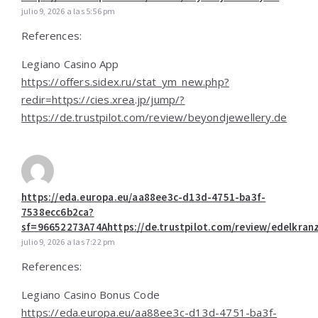
julio 9, 2026 a las 5:56 pm
References:
Legiano Casino App
https://offers.sidex.ru/stat_ym_new.php?
redir=https://cies.xrea.jp/jump/?
https://de.trustpilot.com/review/beyondjewellery.de
https://eda.europa.eu/aa88ee3c-d13d-4751-ba3f-
7538ecc6b2ca?
sf=96652273A74Ahttps://de.trustpilot.com/review/edelkran
julio 9, 2026 a las 7:22 pm
References:
Legiano Casino Bonus Code
https://eda.europa.eu/aa88ee3c-d13d-4751-ba3f-