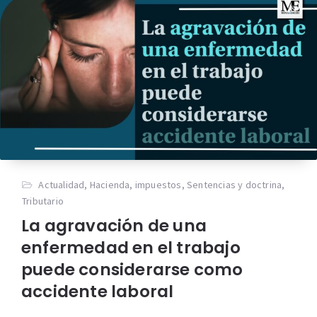
Actualidad
,
Hacienda
,
impuestos
,
Sentencias y doctrina
,
Tributario
La agravación de una
enfermedad en el trabajo
puede considerarse como
accidente laboral