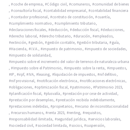
,
coche de empresa
,
Código civil
,
comuneros
,
comunidad de bienes
,
consultoría fiscal
,
contabilidad empresarial
,
contabilidad financiera
,
contador profesional
,
contrato de constitución
,
cuantía
,
cumplimiento normativo
,
cumplimiento tributario
,
declaraciones fiscales
,
deducción
,
deducción fiscal
,
deducciones
,
derecho laboral
,
derecho tributario
,
duración
,
empleados
,
extinción
,
gestión
,
gestión contable
,
gestión tributaria
,
guía
,
Hacienda
,
I.V.A.
,
impuesto de patrimonio
,
impuesto de sociedades
,
impuesto de solidaridad
,
impuesto sobre el incremento del valor de terrenos de naturaleza urbana
,
Impuesto sobre el Patrimonio
,
impuesto sobre la renta
,
impuestos
,
IP
,
irpf
,
IVA
,
leasing
,
liquidación de impuestos
,
nif defitivo
,
nif provisional
,
notificación electrónica
,
notificaciones electrónicas
,
obligaciones
,
optimización fiscal
,
patrimonio
,
Patrimonio 2023
,
planificación fiscal
,
plusvalía
,
prestación por cese de actividad
,
prestación por desempleo
,
prestación recibida indebidamente
,
prestaciones indebidas
,
propietarios
,
recurso de inconstitucionalidad
,
recursos humanos
,
renta 2023
,
renting
,
requisitos
,
responsabilidad ilimitada
,
seguridad jurídica
,
servicios laborales
,
sociedad civil
,
sociedad limitada
,
socios
,
suspensión
,