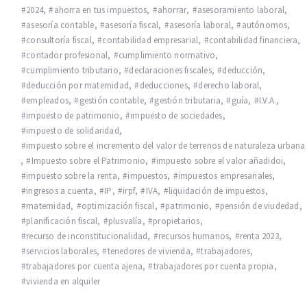
2024
,
ahorra en tus impuestos
,
ahorrar
,
asesoramiento laboral
,
asesoría contable
,
asesoría fiscal
,
asesoría laboral
,
autónomos
,
consultoría fiscal
,
contabilidad empresarial
,
contabilidad financiera
,
contador profesional
,
cumplimiento normativo
,
cumplimiento tributario
,
declaraciones fiscales
,
deducción
,
deducción por maternidad
,
deducciones
,
derecho laboral
,
empleados
,
gestión contable
,
gestión tributaria
,
guía
,
I.V.A.
,
impuesto de patrimonio
,
impuesto de sociedades
,
impuesto de solidaridad
,
impuesto sobre el incremento del valor de terrenos de naturaleza urbana
,
Impuesto sobre el Patrimonio
,
impuesto sobre el valor añadidoi
,
impuesto sobre la renta
,
impuestos
,
impuestos empresariales
,
ingresos a cuenta
,
IP
,
irpf
,
IVA
,
liquidación de impuestos
,
maternidad
,
optimización fiscal
,
patrimonio
,
pensión de viudedad
,
planificación fiscal
,
plusvalía
,
propietarios
,
recurso de inconstitucionalidad
,
recursos humanos
,
renta 2023
,
servicios laborales
,
tenedores de vivienda
,
trabajadores
,
trabajadores por cuenta ajena
,
trabajadores por cuenta propia
,
vivienda en alquiler