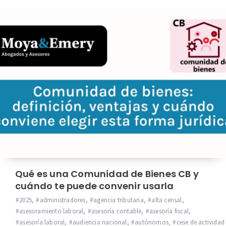
Qué es una Comunidad de Bienes CB y
cuándo te puede convenir usarla
2025
,
administradores
,
agencia tributaria
,
alta censal
,
asesoramiento laboral
,
asesoría contable
,
asesoría fiscal
,
asesoría laboral
,
audiencia nacional
,
autónomos
,
cese de actividad