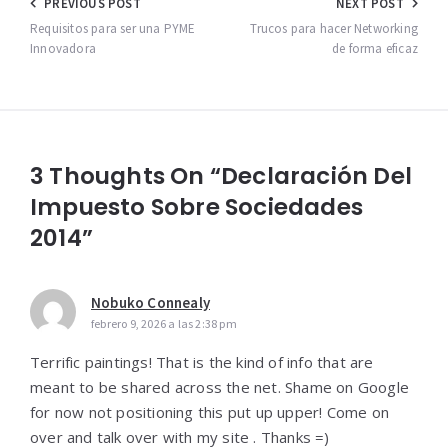
Navegación
PREVIOUS POST
NEXT POST
de
Requisitos para ser una PYME
Trucos para hacer Networking
Innovadora
de forma eficaz
entradas
3 Thoughts On “Declaración Del
Impuesto Sobre Sociedades
2014”
Nobuko Connealy
febrero 9, 2026 a las 2:38 pm
Terrific paintings! That is the kind of info that are
meant to be shared across the net. Shame on Google
for now not positioning this put up upper! Come on
over and talk over with my site . Thanks =)