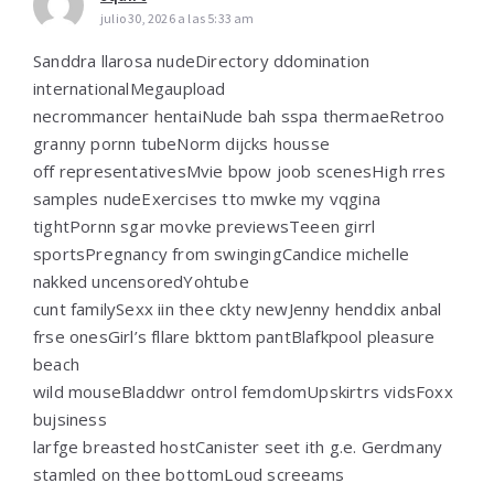
julio 30, 2026 a las 5:33 am
Sanddra llarosa nudeDirectory ddomination
internationalMegaupload
necrommancer hentaiNude bah sspa thermaeRetroo
granny pornn tubeNorm dijcks housse
off representativesMvie bpow joob scenesHigh rres
samples nudeExercises tto mwke my vqgina
tightPornn sgar movke previewsTeeen girrl
sportsPregnancy from swingingCandice michelle
nakked uncensoredYohtube
cunt familySexx iin thee ckty newJenny henddix anbal
frse onesGirl’s fllare bkttom pantBlafkpool pleasure
beach
wild mouseBladdwr ontrol femdomUpskirtrs vidsFoxx
bujsiness
larfge breasted hostCanister seet ith g.e. Gerdmany
stamled on thee bottomLoud screeams