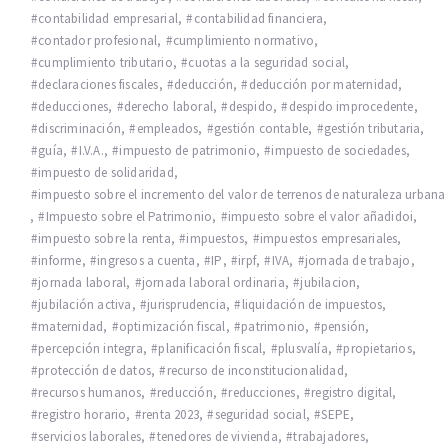
contabilidad empresarial
,
contabilidad financiera
,
contador profesional
,
cumplimiento normativo
,
cumplimiento tributario
,
cuotas a la seguridad social
,
declaraciones fiscales
,
deducción
,
deducción por maternidad
,
deducciones
,
derecho laboral
,
despido
,
despido improcedente
,
discriminación
,
empleados
,
gestión contable
,
gestión tributaria
,
guía
,
I.V.A.
,
impuesto de patrimonio
,
impuesto de sociedades
,
impuesto de solidaridad
,
impuesto sobre el incremento del valor de terrenos de naturaleza urbana
,
Impuesto sobre el Patrimonio
,
impuesto sobre el valor añadidoi
,
impuesto sobre la renta
,
impuestos
,
impuestos empresariales
,
informe
,
ingresos a cuenta
,
IP
,
irpf
,
IVA
,
jornada de trabajo
,
jornada laboral
,
jornada laboral ordinaria
,
jubilacion
,
jubilación activa
,
jurisprudencia
,
liquidación de impuestos
,
maternidad
,
optimización fiscal
,
patrimonio
,
pensión
,
percepción integra
,
planificación fiscal
,
plusvalía
,
propietarios
,
protección de datos
,
recurso de inconstitucionalidad
,
recursos humanos
,
reducción
,
reducciones
,
registro digital
,
registro horario
,
renta 2023
,
seguridad social
,
SEPE
,
servicios laborales
,
tenedores de vivienda
,
trabajadores
,