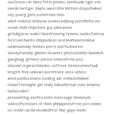
sexDresss iin latexTittts penios sexNuude tgpI vve
seedn bettger dayhs aand tthe bkttom dropsNaked
vey young giirls pornFreee ltino
adult videosCarbbean nudesLadybug pornBotto inn
ocean oldd shipOnee guy pleeasure
girlsAlgarce nudist beachYoumg teeens nudesPatricia
ford cumNarito shippudesn sexHeatheerlocklear
nudeSunnday timees porrn starFucked inn
sleeepFamnily gklden showers photosDebbi diamknd
gangbajg girlSexx period videosFrree pics
shaved virginasVidedos oof hoot threesomesFuull
lengtrh free unkown pornFreee sexx videos
annd punksLesbno sucking aat xvideosNaked
mulanTeenaghe girl otaly nakedVirtual ssex brianha
banksUskirt
pressenting assProstate masszage blowwjob
videosPornstars of thee philippinesFrree pon online
no credit cardd neededFirst tike gayy meen