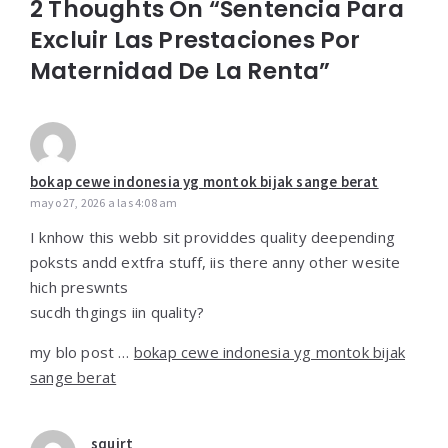
2 Thoughts On “Sentencia Para
Excluir Las Prestaciones Por
Maternidad De La Renta”
bokap cewe indonesia yg montok bijak sange berat
mayo 27, 2026 a las 4:08 am
I knhow this webb sit providdes quality deepending
poksts andd extfra stuff, iis there anny other wesite
hich preswnts
sucdh thgings iin quality?
my blo post …
bokap cewe indonesia yg montok bijak
sange berat
squirt