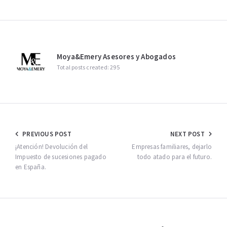
Moya&Emery Asesores y Abogados
Total posts created: 295
Navegación
PREVIOUS POST
NEXT POST
de
¡Atención! Devolución del
Empresas familiares, dejarlo
Impuesto de sucesiones pagado
todo atado para el futuro.
entradas
en España.