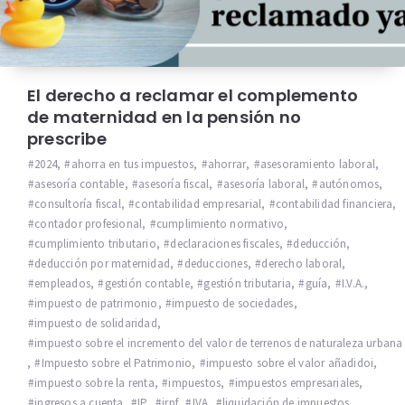
El derecho a reclamar el complemento
de maternidad en la pensión no
prescribe
2024
,
ahorra en tus impuestos
,
ahorrar
,
asesoramiento laboral
,
asesoría contable
,
asesoría fiscal
,
asesoría laboral
,
autónomos
,
consultoría fiscal
,
contabilidad empresarial
,
contabilidad financiera
,
contador profesional
,
cumplimiento normativo
,
cumplimiento tributario
,
declaraciones fiscales
,
deducción
,
deducción por maternidad
,
deducciones
,
derecho laboral
,
empleados
,
gestión contable
,
gestión tributaria
,
guía
,
I.V.A.
,
impuesto de patrimonio
,
impuesto de sociedades
,
impuesto de solidaridad
,
impuesto sobre el incremento del valor de terrenos de naturaleza urbana
,
Impuesto sobre el Patrimonio
,
impuesto sobre el valor añadidoi
,
impuesto sobre la renta
,
impuestos
,
impuestos empresariales
,
ingresos a cuenta
,
IP
,
irpf
,
IVA
,
liquidación de impuestos
,