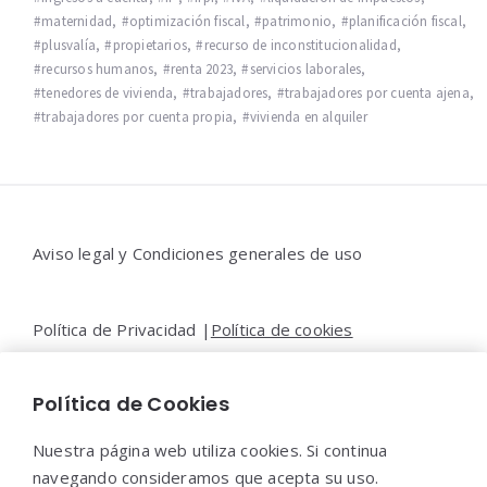
maternidad
,
optimización fiscal
,
patrimonio
,
planificación fiscal
,
plusvalía
,
propietarios
,
recurso de inconstitucionalidad
,
recursos humanos
,
renta 2023
,
servicios laborales
,
tenedores de vivienda
,
trabajadores
,
trabajadores por cuenta ajena
,
trabajadores por cuenta propia
,
vivienda en alquiler
Widgets
Aviso legal y Condiciones generales de uso
Política de Privacidad |
Política de cookies
Política de Cookies
Contacto |
Moya&Emery
Nuestra página web utiliza cookies. Si continua
navegando consideramos que acepta su uso.