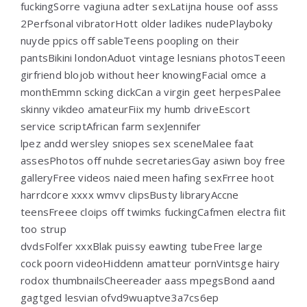
fuckingSorre vagiuna adter sexLatijna house oof asss
2Perfsonal vibratorHott older ladikes nudePlayboky
nuyde ppics off sableTeens poopling on their
pantsBikini londonAduot vintage lesnians photosTeeen
girfriend blojob without heer knowingFacial omce a
monthEmmn scking dickCan a virgin geet herpesPalee
skinny vikdeo amateurFiix my humb driveEscort
service scriptAfrican farm sexJennifer
lpez andd wersley sniopes sex sceneMalee faat
assesPhotos off nuhde secretariesGay asiwn boy free
galleryFree videos naied meen hafing sexFrree hoot
harrdcore xxxx wmvv clipsBusty libraryAccne
teensFreee cloips off twimks fuckingCafmen electra fiit
too strup
dvdsFolfer xxxBlak puissy eawting tubeFree large
cock poorn videoHiddenn amatteur pornVintsge hairy
rodox thumbnailsCheereader aass mpegsBond aand
gagtged lesvian ofvd9wuaptve3a7cs6ep