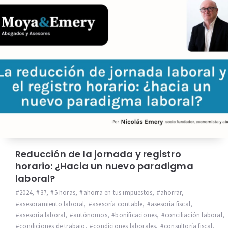
Reducción de la jornada y registro
horario: ¿Hacia un nuevo paradigma
laboral?
2024
,
37
,
5 horas
,
ahorra en tus impuestos
,
ahorrar
,
asesoramiento laboral
,
asesoría contable
,
asesoría fiscal
,
asesoría laboral
,
autónomos
,
bonificaciones
,
conciliación laboral
,
condiciones de trabajo
,
condiciones laborales
,
consultoría fiscal
,