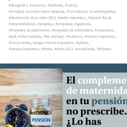
abogados
,
asesores
,
baleares
,
calvià
,
comprar acciones nueva empresa
,
consultores
,
contribuyentes
,
declaración de la renta 2023
,
eludir impuestos
,
elusión fiscal
,
emprendedores
,
empresa
,
empresas
,
gestores
,
impuesto de patrimonio
,
impuesto de solidaridad
,
impuestos
,
irpf
,
islas baleares
,
ley startups
,
mallorca
,
menos impuestos
,
moya emery
,
pagar menos impuestos
,
palma
,
rebajar impuestos
,
renta
,
renta 2023
,
sociedades
,
tributos