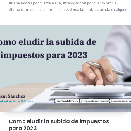
trabajadores por cuenta ajena
,
trabajadores por cuenta propia
,
turno de mañana
,
turno de tarde
,
vida laboral
,
vivienda en alquiler
Como eludir la subida de impuestos
para 2023