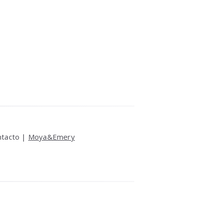
ntacto |
Moya&Emery