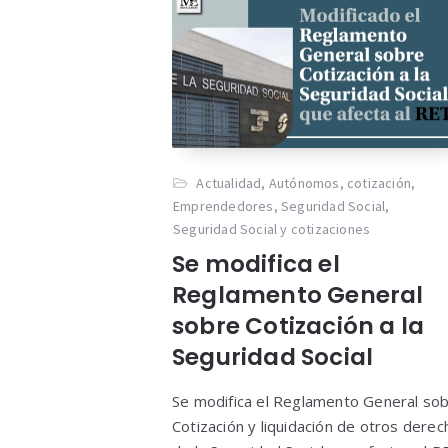
Actualidad
,
Autónomos
,
cotización
,
Emprendedores
,
Seguridad Social
,
Seguridad Social y cotizaciones
Se modifica el
Reglamento General
sobre Cotización a la
Seguridad Social
Se modifica el Reglamento General so
Cotización y liquidación de otros dere