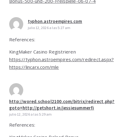
Bonus-500-und-200-Freispiele-06-07-4
typhon.astroempires.com
julio 12, 2026 a las 5:27 am
References:
KingMaker Casino Registrieren
https://typhon.astroempires.com/redirect.aspx?
https://lincarx.com/mle
http://wored.school2100.com/bitrix/redirect.php?
goto=http://getshort.in/jessiesummerfi
julio 12, 2026 a las 5:29 am
References: