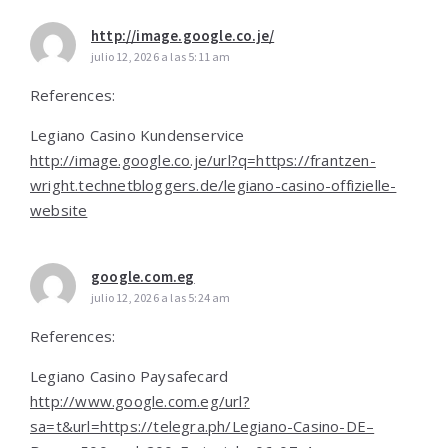
http://image.google.co.je/
julio 12, 2026 a las 5:11 am
References:
Legiano Casino Kundenservice
http://image.google.co.je/url?q=https://frantzen-
wright.technetbloggers.de/legiano-casino-offizielle-
website
google.com.eg
julio 12, 2026 a las 5:24 am
References:
Legiano Casino Paysafecard
http://www.google.com.eg/url?
sa=t&url=https://telegra.ph/Legiano-Casino-DE–