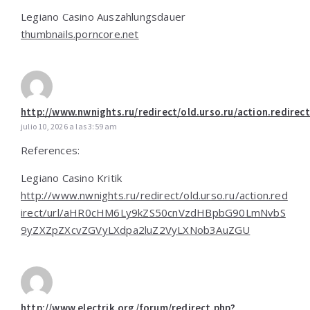
Legiano Casino Auszahlungsdauer
thumbnails.porncore.net
http://www.nwnights.ru/redirect/old.urso.ru/action.re
julio 10, 2026 a las 3:59 am
References:
Legiano Casino Kritik
http://www.nwnights.ru/redirect/old.urso.ru/action.red
irect/url/aHR0cHM6Ly9kZS50cnVzdHBpbG90LmNvbS
9yZXZpZXcvZGVyLXdpa2luZ2VyLXNob3AuZGU
http://www.electrik.org/forum/redirect.php?