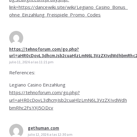
link=https://dancewiki.site/wiki/Legiano_Casino_Bonus_
ohne_Einzahlung_Freispiele_Promo_Codes
https://tehnoforum.com/go.php?
url=aHR0cDovL3dhcmJsb2cuaHlzLmN6L3VzZXIvdWdhbmRhc
julio 11, 2026 a las 11:21 pm
References:
Legiano Casino Einzahlung
https://tehnoforum.com/go.php?
url=aHR0cDovL3dhcmJsb2cuaHlzLmN6L3VzZXIvdWdh
bmRhc2FsYXJ5ODcv
gethuman.com
julio 12, 2026 a las 12:30 am