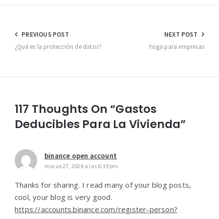
Navegación
PREVIOUS POST
NEXT POST
de
¿Qué es la protección de datos?
Yoga para empresas
entradas
117 Thoughts On “Gastos
Deducibles Para La Vivienda”
binance open account
marzo 27, 2026 a las 6:19 pm
Thanks for sharing. I read many of your blog posts,
cool, your blog is very good.
https://accounts.binance.com/register-person?