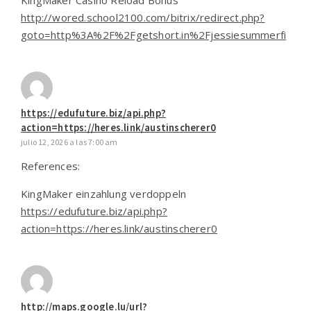
KingMaker Casino Reload Bonus
http://wored.school2100.com/bitrix/redirect.php?
goto=http%3A%2F%2Fgetshort.in%2Fjessiesummerfi
https://edufuture.biz/api.php?
action=https://heres.link/austinscherer0
julio 12, 2026 a las 7:00 am
References:
KingMaker einzahlung verdoppeln
https://edufuture.biz/api.php?
action=https://heres.link/austinscherer0
http://maps.google.lu/url?