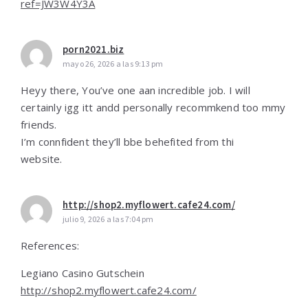
ref=JW3W4Y3A
porn2021.biz
mayo 26, 2026 a las 9:13 pm
Heyy there, You’ve one aan incredible job. I will
certainly igg itt andd personally recommkend too mmy
friends.
I’m connfident they’ll bbe behefited from thi
website.
http://shop2.myflowert.cafe24.com/
julio 9, 2026 a las 7:04 pm
References:
Legiano Casino Gutschein
http://shop2.myflowert.cafe24.com/