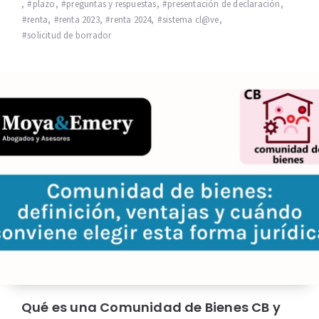
,
plazo
,
preguntas y respuestas
,
presentación de declaración
,
renta
,
renta 2023
,
renta 2024
,
sistema cl@ve
,
solicitud de borrador
Qué es una Comunidad de Bienes CB y