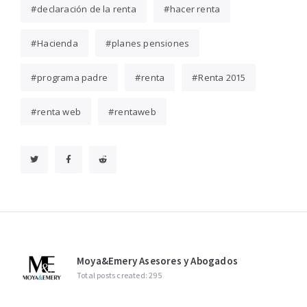
declaración de la renta
hacer renta
Hacienda
planes pensiones
programa padre
renta
Renta 2015
renta web
rentaweb
Moya&Emery Asesores y Abogados
Total posts created: 295