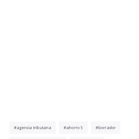
agencia tributaria
ahorro 5
borrador