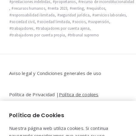
prestaciones indebidas
,
propietarios
,
recurso de inconstitucionalidad
,
recursos humanos
,
renta 2023
,
renting
,
requisitos
,
responsabilidad ilimitada
,
seguridad jurídica
,
servicios laborales
,
sociedad civil
,
sociedad limitada
,
socios
,
suspensión
,
trabajadores
,
trabajadores por cuenta ajena
,
trabajadores por cuenta propia
,
tribunal supremo
Widgets
Aviso legal y Condiciones generales de uso
Política de Privacidad |
Política de cookies
Política de Cookies
Contacto |
Moya&Emery
Nuestra página web utiliza cookies. Si continua
navegando consideramos que acepta su uso.