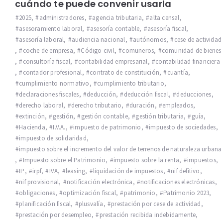
cuándo te puede convenir usarla
2025
,
administradores
,
agencia tributaria
,
alta censal
,
asesoramiento laboral
,
asesoría contable
,
asesoría fiscal
,
asesoría laboral
,
audiencia nacional
,
autónomos
,
cese de actividad
,
coche de empresa
,
Código civil
,
comuneros
,
comunidad de bienes
,
consultoría fiscal
,
contabilidad empresarial
,
contabilidad financiera
,
contador profesional
,
contrato de constitución
,
cuantía
,
cumplimiento normativo
,
cumplimiento tributario
,
declaraciones fiscales
,
deducción
,
deducción fiscal
,
deducciones
,
derecho laboral
,
derecho tributario
,
duración
,
empleados
,
extinción
,
gestión
,
gestión contable
,
gestión tributaria
,
guía
,
Hacienda
,
I.V.A.
,
impuesto de patrimonio
,
impuesto de sociedades
,
impuesto de solidaridad
,
impuesto sobre el incremento del valor de terrenos de naturaleza urbana
,
Impuesto sobre el Patrimonio
,
impuesto sobre la renta
,
impuestos
,
IP
,
irpf
,
IVA
,
leasing
,
liquidación de impuestos
,
nif defitivo
,
nif provisional
,
notificación electrónica
,
notificaciones electrónicas
,
obligaciones
,
optimización fiscal
,
patrimonio
,
Patrimonio 2023
,
planificación fiscal
,
plusvalía
,
prestación por cese de actividad
,
prestación por desempleo
,
prestación recibida indebidamente
,