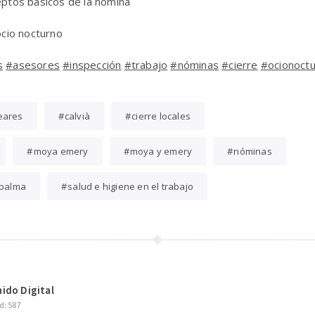
ceptos básicos de la nómina
 ocio nocturno
s
#asesores
#inspección
#trabajo
#nóminas
#cierre
#ocionoct
eares
calvià
cierre locales
moya emery
moya y emery
nóminas
palma
salud e higiene en el trabajo
ido Digital
d: 587