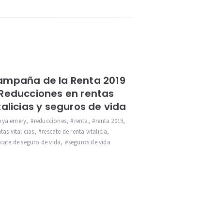
mpaña de la Renta 2019
Reducciones en rentas
talicias y seguros de vida
ya emery
,
reducciones
,
renta
,
renta 2019
,
tas vitalicias
,
rescate de renta vitalicia
,
scate de seguro de vida
,
seguros de vida