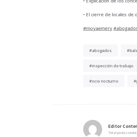
• Explicación de los con
• El cierre de locales de
#moyaemery
#abogado
abogados
bal
inspección de trabajo
ocio nocturno
Editor Conten
Total posts create