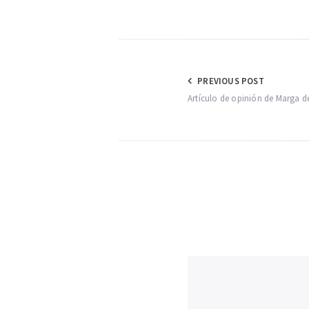
Navegación
PREVIOUS POST
Artículo de opinión de Marga d
de
entradas