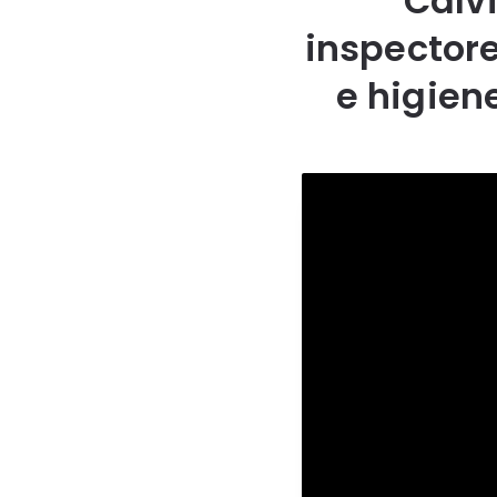
Calvi
inspectore
e higien