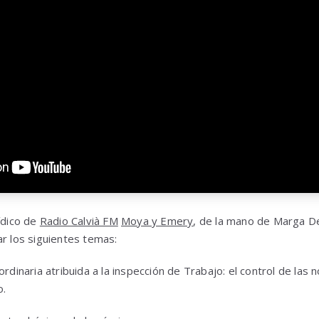
ídico de
Radio Calvià FM
Moya y Emery
, de la mano de Marga D
tar los siguientes temas:
ordinaria atribuida a la inspección de Trabajo: el control de las
o.