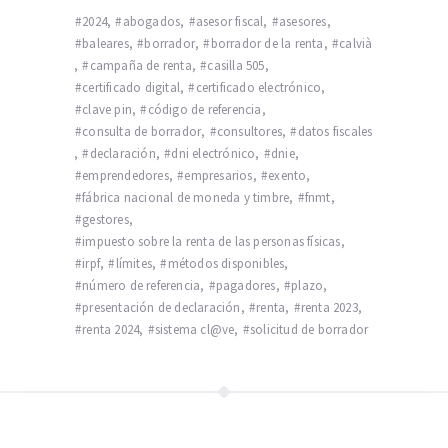
2024
,
abogados
,
asesor fiscal
,
asesores
,
baleares
,
borrador
,
borrador de la renta
,
calvià
,
campaña de renta
,
casilla 505
,
certificado digital
,
certificado electrónico
,
clave pin
,
código de referencia
,
consulta de borrador
,
consultores
,
datos fiscales
,
declaración
,
dni electrónico
,
dnie
,
emprendedores
,
empresarios
,
exento
,
fábrica nacional de moneda y timbre
,
fnmt
,
gestores
,
impuesto sobre la renta de las personas físicas
,
irpf
,
límites
,
métodos disponibles
,
número de referencia
,
pagadores
,
plazo
,
presentación de declaración
,
renta
,
renta 2023
,
renta 2024
,
sistema cl@ve
,
solicitud de borrador