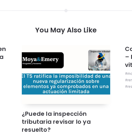
You May Also Like
en
Ca
ia
– 
vi
mo
ren
re
¿Puede la inspección
tributaria revisar lo ya
resuelto?