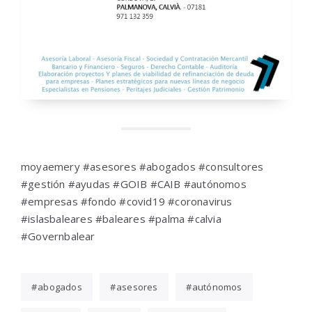
moyaemery #asesores #abogados #consultores
#gestión #ayudas #GOIB #CAIB #autónomos
#empresas #fondo #covid19 #coronavirus
#islasbaleares #baleares #palma #calvia
#Governbalear
abogados
asesores
autónomos