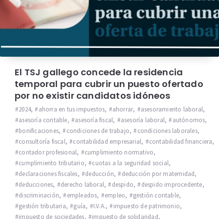
El TSJ gallego concede la residencia
temporal para cubrir un puesto ofertado
por no existir candidatos idóneos
2024
,
ahorra en tus impuestos
,
ahorrar
,
asesoramiento laboral
,
asesoría contable
,
asesoría fiscal
,
asesoría laboral
,
autónomos
,
bonificaciones
,
condiciones de trabajo
,
condiciones laborales
,
consultoría fiscal
,
contabilidad empresarial
,
contabilidad financiera
,
contador profesional
,
cumplimiento normativo
,
cumplimiento tributario
,
cuotas a la seguridad social
,
declaraciones fiscales
,
deducción
,
deducción por maternidad
,
deducciones
,
derecho laboral
,
despido
,
despido improcedente
,
discriminación
,
empleados
,
empleo
,
gestión contable
,
gestión tributaria
,
guía
,
I.V.A.
,
impuesto de patrimonio
,
impuesto de sociedades
,
impuesto de solidaridad
,