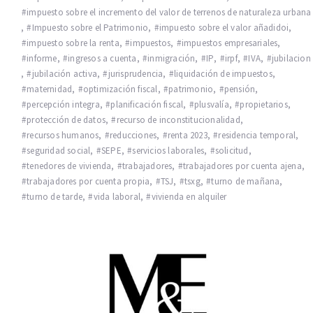
impuesto sobre el incremento del valor de terrenos de naturaleza urbana
,
Impuesto sobre el Patrimonio
,
impuesto sobre el valor añadidoi
,
impuesto sobre la renta
,
impuestos
,
impuestos empresariales
,
informe
,
ingresos a cuenta
,
inmigración
,
IP
,
irpf
,
IVA
,
jubilacion
,
jubilación activa
,
jurisprudencia
,
liquidación de impuestos
,
maternidad
,
optimización fiscal
,
patrimonio
,
pensión
,
percepción integra
,
planificación fiscal
,
plusvalía
,
propietarios
,
protección de datos
,
recurso de inconstitucionalidad
,
recursos humanos
,
reducciones
,
renta 2023
,
residencia temporal
,
seguridad social
,
SEPE
,
servicios laborales
,
solicitud
,
tenedores de vivienda
,
trabajadores
,
trabajadores por cuenta ajena
,
trabajadores por cuenta propia
,
TSJ
,
tsxg
,
turno de mañana
,
turno de tarde
,
vida laboral
,
vivienda en alquiler