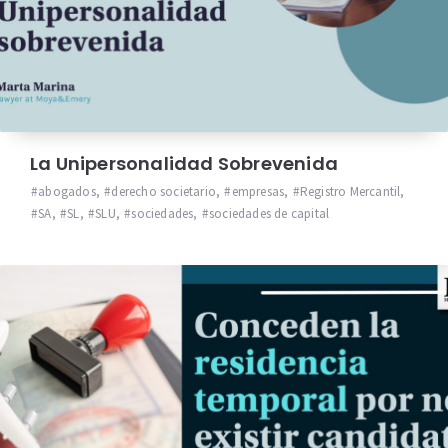
La Unipersonalidad Sobrevenida
abogados
,
derecho societario
,
empresas
,
Registro Mercantil
,
SA
,
SL
,
SLU
,
sociedades
,
sociedades de capital