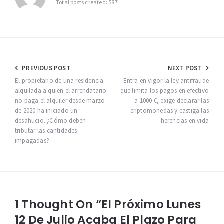
Total posts created: 587
Navegación
PREVIOUS POST
NEXT POST
de
El propietario de una residencia
Entra en vigor la ley antifraude
alquilada a quien el arrendatario
que limita los pagos en efectivo
entradas
no paga el alquiler desde marzo
a 1000 €, exige declarar las
de 2020 ha iniciado un
criptomonedas y castiga las
desahucio. ¿Cómo deben
herencias en vida
tributar las cantidades
impagadas?
1 Thought On “El Próximo Lunes
12 De Julio Acaba El Plazo Para