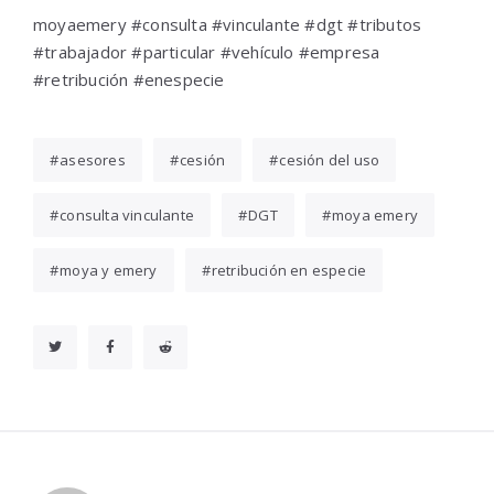
moyaemery #consulta #vinculante #dgt #tributos
#trabajador #particular #vehículo #empresa
#retribución #enespecie
asesores
cesión
cesión del uso
consulta vinculante
DGT
moya emery
moya y emery
retribución en especie