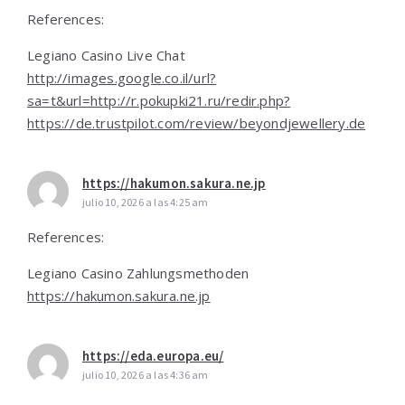
References:
Legiano Casino Live Chat
http://images.google.co.il/url?
sa=t&url=http://r.pokupki21.ru/redir.php?
https://de.trustpilot.com/review/beyondjewellery.de
https://hakumon.sakura.ne.jp
julio 10, 2026 a las 4:25 am
References:
Legiano Casino Zahlungsmethoden
https://hakumon.sakura.ne.jp
https://eda.europa.eu/
julio 10, 2026 a las 4:36 am