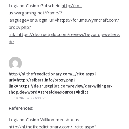
Legiano Casino Gutschein
http://cm-
us.wargaming.net/frame/?
language=en&login_url=https://forums.wynncraft.com/
proxy.php?
link=https://de.trustpilot.com/review/beyondjewellery.
de
http://nl.thefreedictionary.com/_/cite.aspx?
url=http://reibert.info/proxy.php?
link=https://de.trustpilot.com/review/der-wikinger-
shop.de&word=streelde&sources=kdict
julio 9, 2026 a las 6:22 pm
References:
Legiano Casino Willkommensbonus
http://nl.thefreedictionary.com/_/cite.aspx?