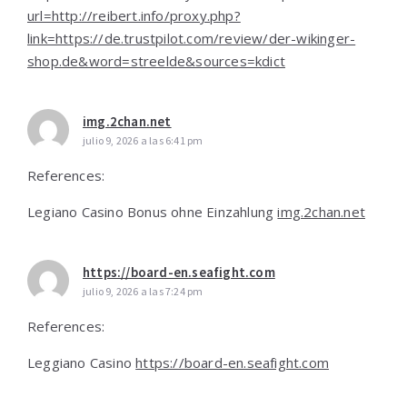
url=http://reibert.info/proxy.php?
link=https://de.trustpilot.com/review/der-wikinger-
shop.de&word=streelde&sources=kdict
img.2chan.net
julio 9, 2026 a las 6:41 pm
References:
Legiano Casino Bonus ohne Einzahlung
img.2chan.net
https://board-en.seafight.com
julio 9, 2026 a las 7:24 pm
References:
Leggiano Casino
https://board-en.seafight.com