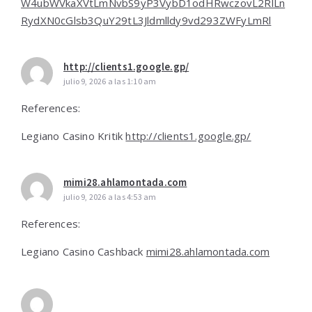
W4ubWVkaXVtLmNvbS9yP3VybD1odHRwczovL2RlLn
RydXN0cGlsb3QuY29tL3Jldmlldy9vd293ZWFyLmRl
http://clients1.google.gp/
julio 9, 2026 a las 1:10 am
References:
Legiano Casino Kritik
http://clients1.google.gp/
mimi28.ahlamontada.com
julio 9, 2026 a las 4:53 am
References:
Legiano Casino Cashback
mimi28.ahlamontada.com