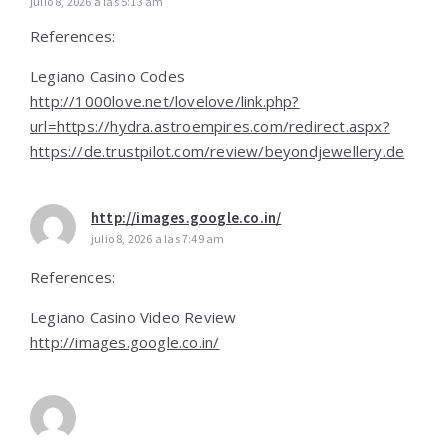
julio 8, 2026 a las 5:13 am
References:
Legiano Casino Codes
http://1000love.net/lovelove/link.php?
url=https://hydra.astroempires.com/redirect.aspx?
https://de.trustpilot.com/review/beyondjewellery.de
http://images.google.co.in/
julio 8, 2026 a las 7:49 am
References:
Legiano Casino Video Review
http://images.google.co.in/