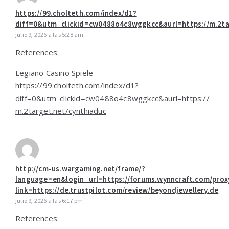
https://99.cholteth.com/index/d1?
diff=0&utm_clickid=cw0488o4c8wggkcc&aurl=https://m.2ta
julio 9, 2026 a las 5:28 am
References:
Legiano Casino Spiele
https://99.cholteth.com/index/d1?
diff=0&utm_clickid=cw0488o4c8wggkcc&aurl=https://
m.2target.net/cynthiaduc
http://cm-us.wargaming.net/frame/?
language=en&login_url=https://forums.wynncraft.com/prox
link=https://de.trustpilot.com/review/beyondjewellery.de
julio 9, 2026 a las 6:17 pm
References: