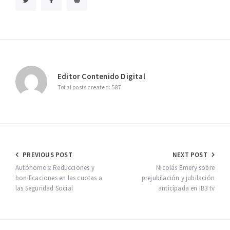
Editor Contenido Digital
Total posts created: 587
Navegación
PREVIOUS POST
NEXT POST
de
Autónomos: Reducciones y
Nicolás Emery sobre
bonificaciones en las cuotas a
prejubilación y jubilación
entradas
las Seguridad Social
anticipada en IB3 tv