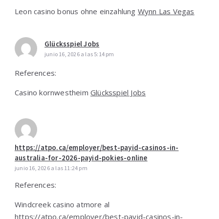
Leon casino bonus ohne einzahlung
Wynn Las Vegas
Glücksspiel Jobs
junio 16, 2026 a las 5:14 pm
References:
Casino kornwestheim
Glücksspiel Jobs
https://atpo.ca/employer/best-payid-casinos-in-
australia-for-2026-payid-pokies-online
junio 16, 2026 a las 11:24 pm
References:
Windcreek casino atmore al
https://atpo.ca/employer/best-payid-casinos-in-