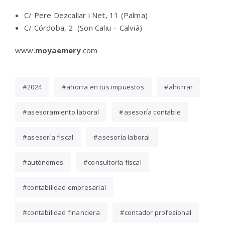
C/ Pere Dezcallar i Net, 11 (Palma)
C/ Córdoba, 2 (Son Caliu – Calvià)
www.
moyaemery
.com
2024
ahorra en tus impuestos
ahorrar
asesoramiento laboral
asesoría contable
asesoría fiscal
asesoría laboral
autónomos
consultoría fiscal
contabilidad empresarial
contabilidad financiera
contador profesional