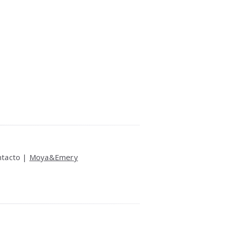
ntacto |
Moya&Emery