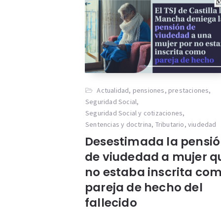
Actualidad
,
pensiones
,
prestaciones
,
Seguridad Social
,
Seguridad Social y cotizaciones
,
Sentencias y doctrina
,
Tributario
,
viudedad
Desestimada la pensi
de viudedad a mujer q
no estaba inscrita co
pareja de hecho del
fallecido