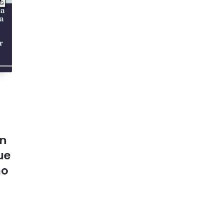
ón
ue
mo